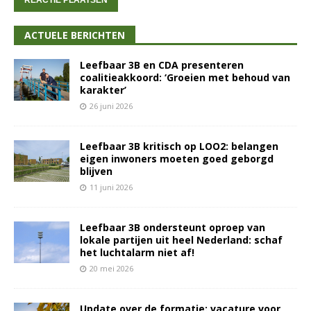
ACTUELE BERICHTEN
Leefbaar 3B en CDA presenteren
coalitieakkoord: ‘Groeien met behoud van
karakter’
26 juni 2026
Leefbaar 3B kritisch op LOO2: belangen
eigen inwoners moeten goed geborgd
blijven
11 juni 2026
Leefbaar 3B ondersteunt oproep van
lokale partijen uit heel Nederland: schaf
het luchtalarm niet af!
20 mei 2026
Update over de formatie: vacature voor