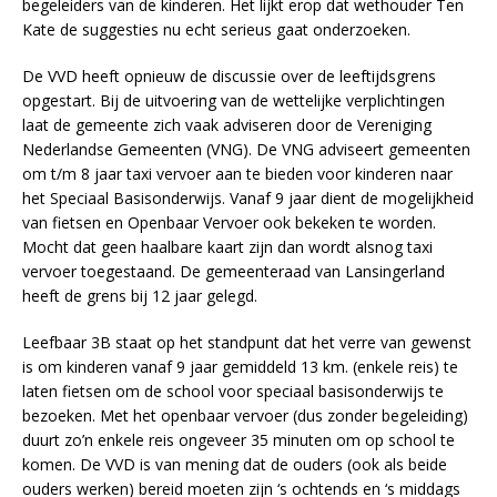
begeleiders van de kinderen. Het lijkt erop dat wethouder Ten
Kate de suggesties nu echt serieus gaat onderzoeken.
De VVD heeft opnieuw de discussie over de leeftijdsgrens
opgestart.
Bij de uitvoering van de wettelijke verplichtingen
laat de gemeente zich vaak adviseren door de Vereniging
Nederlandse Gemeenten (VNG). De VNG adviseert gemeenten
om t/m 8 jaar taxi vervoer aan te bieden voor kinderen naar
het Speciaal Basisonderwijs. Vanaf 9 jaar dient de mogelijkheid
van fietsen en Openbaar Vervoer ook bekeken te worden.
Mocht dat geen haalbare kaart zijn dan wordt alsnog taxi
vervoer toegestaand. De gemeenteraad van Lansingerland
heeft de grens bij 12 jaar gelegd.
Leefbaar 3B staat op het standpunt dat het verre van gewenst
is om kinderen vanaf 9 jaar gemiddeld 13 km. (enkele reis) te
laten fietsen om de school voor speciaal basisonderwijs te
bezoeken. Met het openbaar vervoer (dus zonder begeleiding)
duurt zo’n enkele reis ongeveer 35 minuten om op school te
komen. De VVD is van mening dat de ouders (ook als beide
ouders werken) bereid moeten zijn ‘s ochtends en ‘s middags