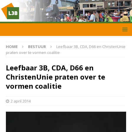
HOME
BESTUUR
Leefbaar 3B, CDA, D66 en ChristenUnie
praten over te vormen coalitie
Leefbaar 3B, CDA, D66 en
ChristenUnie praten over te
vormen coalitie
2 april 2014