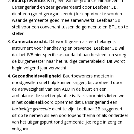
Buurtpreventie
: BTL, een van de grootste initiatieven in
Lansingerland en zeer gewaardeerd door Leefbaar 3B,
dient een (goed georganiseerde) ketenpartner te worden
waar de gemeente goed mee samenwerkt. Leefbaar 3B
stelt voor een convenant tussen de gemeente en BTL op te
stellen.
Cameratoezicht
: Dit wordt gezien als een belangrijk
instrument voor handhaving en preventie. Leefbaar 3B wil
dat het IVB hier specifieke aandacht aan besteedt en vroeg
de burgemeester naar het huidige camerabeleid. Dit wordt
begin volgend jaar verwacht.
Gezondheidsveiligheid
: Buurtbewoners moeten in
noodgevallen snel hulp kunnen krijgen, bijvoorbeeld door
de aanwezigheid van een AED in de buurt en een
ambulance die snel ter plaatse is. Niet voor niets lieten we
in het coalitieakkoord opnemen dat Lansingerland een
hartveilige gemeente
dient te zijn. Leefbaar 3B suggereert
dit op te nemen als een doorlopend thema of als onderdeel
van het uitgangspunt rond gemeentelijke regie in zorg en
veiligheid.