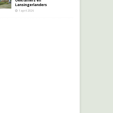
Oekraïners én
Lansingerlanders
1 april 2026