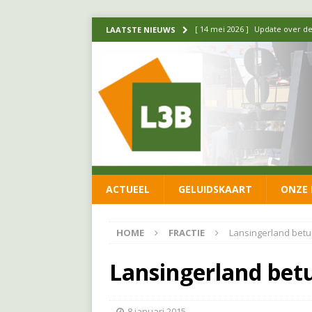
[ 14 mei 2026 ]
Update over de
LAATSTE NIEUWS
FRACTIE
[ 1 april 2026 ]
Ontwikkelingen
[ 26 juni 2026 ]
Leefbaar 3B en
FRACTIE
[ 11 juni 2026 ]
Leefbaar 3B kr
FRACTIE
ACTUEEL
GELUIDSKAART
ONZE 
[ 20 mei 2026 ]
Leefbaar 3B ond
luchtalarm niet af!
FRACTIE
HOME
FRACTIE
Lansingerland betui
Lansingerland betu
8 januari 2015