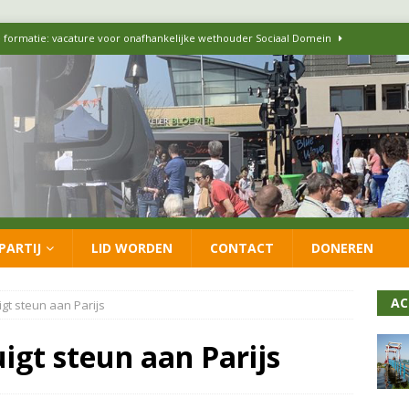
 formatie: vacature voor onafhankelijke wethouder Sociaal Domein
 flexwoningen Oekraïners én Lansingerlanders
FRACTIE
 CDA presenteren coalitieakkoord: ‘Groeien met behoud van karakter’
itisch op LOO2: belangen eigen inwoners moeten goed geborgd blijven
PARTIJ
LID WORDEN
CONTACT
DONEREN
ersteunt oproep van lokale partijen uit heel Nederland: schaf het
AC
gt steun aan Parijs
igt steun aan Parijs