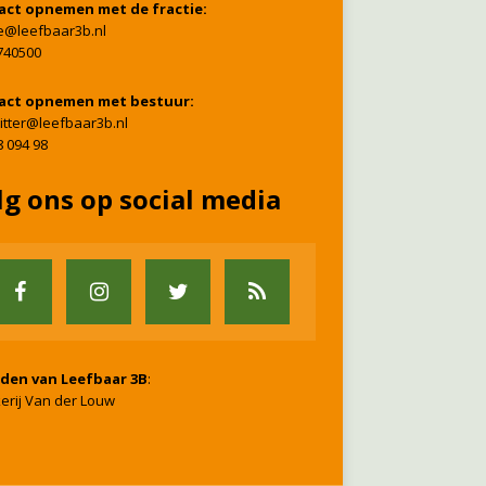
act opnemen met de fractie:
ie@leefbaar3b.nl
740500
act opnemen met bestuur:
itter@leefbaar3b.nl
8 094 98
lg ons op social media
nden van Leefbaar 3B
:
erij Van der Louw