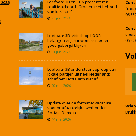
Leefbaar 3B en CDA presenteren
 2026
Cont
coalitieakkoord: ‘Groeien met behoud
fract
van karakter’
06 55
26 juni 2026
5
Cont
voorz
Leefbaar 3B kritisch op LOO2:
belangen eigen inwoners moeten
06 22
goed geborgd blijven
11 juni 2026
Vo
Leefbaar 3B ondersteunt oproep van
lokale partijen uit heel Nederland:
schaf het luchtalarm niet af!
20 mei 2026
Update over de formatie: vacature
Vrie
voor onafhankelijke wethouder
Drukk
Sociaal Domein
14 mei 2026