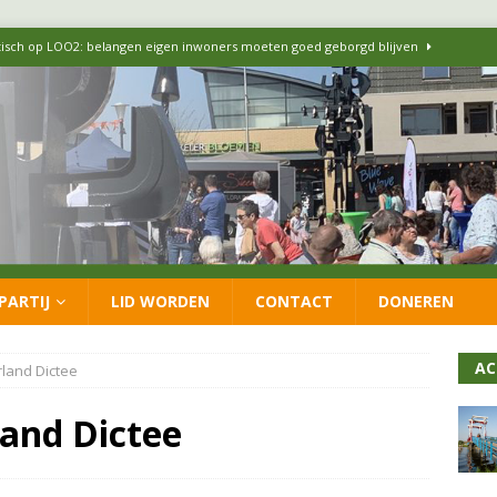
itisch op LOO2: belangen eigen inwoners moeten goed geborgd blijven
ersteunt oproep van lokale partijen uit heel Nederland: schaf het
 formatie: vacature voor onafhankelijke wethouder Sociaal Domein
 flexwoningen Oekraïners én Lansingerlanders
FRACTIE
PARTIJ
LID WORDEN
CONTACT
DONEREN
 CDA presenteren coalitieakkoord: ‘Groeien met behoud van karakter’
AC
land Dictee
land Dictee