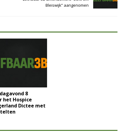
Bleiswijk” aangenomen
dagavond 8
r het Hospice
gerland Dictee met
telten