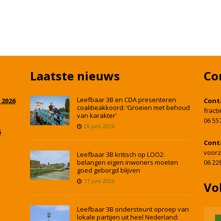
Laatste nieuws
Co
Leefbaar 3B en CDA presenteren
 2026
Cont
coalitieakkoord: ‘Groeien met behoud
fract
van karakter’
06 55
26 juni 2026
5
Cont
voorz
Leefbaar 3B kritisch op LOO2:
belangen eigen inwoners moeten
06 22
goed geborgd blijven
11 juni 2026
Vo
Leefbaar 3B ondersteunt oproep van
lokale partijen uit heel Nederland: