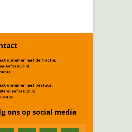
ntact
act opnemen met de fractie:
ie@leefbaar3b.nl
740500
act opnemen met bestuur:
itter@leefbaar3b.nl
8 094 98
lg ons op social media