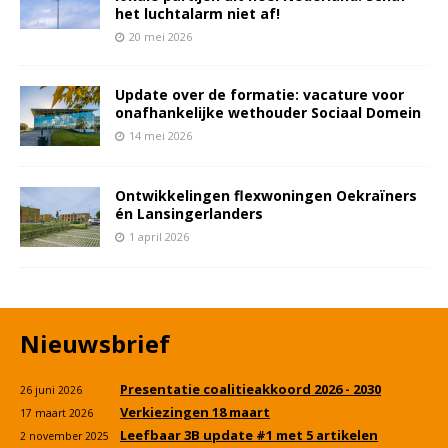
het luchtalarm niet af!
20 mei 2026
Update over de formatie: vacature voor
onafhankelijke wethouder Sociaal Domein
14 mei 2026
Ontwikkelingen flexwoningen Oekraïners
én Lansingerlanders
1 april 2026
Nieuwsbrief
Presentatie coalitieakkoord 2026 - 2030
26 juni 2026
Verkiezingen 18 maart
17 maart 2026
Leefbaar 3B update #1 met 5 artikelen
2 november 2025