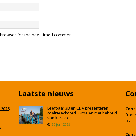
 browser for the next time I comment.
Laatste nieuws
Co
Leefbaar 3B en CDA presenteren
 2026
Cont
coalitieakkoord: ‘Groeien met behoud
fract
van karakter’
06 55
26 juni 2026
5
Cont