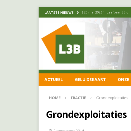
[ 20 mei 2026 ]
Leefbaar 3B ond
LAATSTE NIEUWS
luchtalarm niet af!
FRACTIE
[ 14 mei 2026 ]
Update over de
FRACTIE
[ 1 april 2026 ]
Ontwikkelingen
[ 26 juni 2026 ]
Leefbaar 3B en
FRACTIE
ACTUEEL
GELUIDSKAART
ONZE 
[ 11 juni 2026 ]
Leefbaar 3B kr
FRACTIE
HOME
FRACTIE
Grondexploitaties
Grondexploitaties
2 november 2014