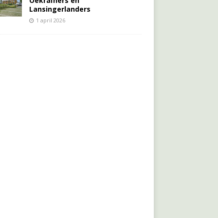
Oekraïners én
Lansingerlanders
1 april 2026