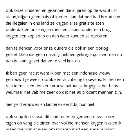
ook onze kinderen en gezinnen die al jaren op de wachtlijst
staan,krijgen geen huis of kamer. dan dat bed bad brood van
die illegalen in ons land ze krijgen alles gratis te eten
onderdak,en onze eigen mensen slapen onder een brug.
krijgen een kop soep en dan weer kunnen ze oprotten.
dan te denken voor onze ouders die ook in een oorlog
geleefd,heb die geen na zorg hebben gekregen,die worden nu
aan de kant gezet dat ze te veel kosten.
Ik ben geen racist want ik ben met een indonesië vrouw
getrouwd geweest o,ook een vluchteling trouwens. En heb een
relatie met een donkere vrouw. natuurlijk begrijp ik het heus
wel,maar het valt me zeer op dat het 90 procent mannen zijn.
hier geld vrouwen en kinderen eerst,bij hun niet.
ook snap ik niks van dit land meer en gemeente over onze
eigen op vang die zitten over vol,die mensen krijgen niks.en ik
vraag me ook af waar om moeten ik of een ander er voor