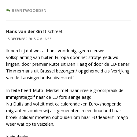
BEANTWOORDEN
Hans van der Grift
schreef:
15 DECEMBER 2015 OM 16:53
Ik ben blij dat we- althans voorlopig -geen nieuwe
volksplanting van buiten Europa door het strotje geduwd
krijgen, door premier Rutte uit Den Haag of door de EU-ziener
Timmermans uit Brussel bezongen/ opgehemeld als ‘verrijking
van de Lansingerlandse diversiteit’.
In feite heeft Mutti- Merkel met haar irreele grootspraak de
immigratiegolf naar de EU fors aangejaagd.
Nu Duitsland vol zit met calculerende -en Euro-shoppende
migranten zouden wij als gemeenten in een buurland haar
broek ‘solidair’ moeten ophouden om haar EU-‘leaders’-imago
weer wat op te veizelen.
Nein danke .