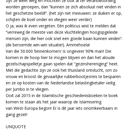
zijn ze weer weg en móchten ze ooit al ter verantwoording
worden geroepen, dan “kunnen ze zich absoluut niet vinden in
het geschetste beeld!”. (het zijn net meeuwen: ze duiken er op,
schijten de boel onder en vliegen weer verder)
O ja, was ik even vergeten. Eén politicus wist te melden dat
“verreweg de meeste van deze vluchtelingen hoogopgeleide
mensen zijn, die hier ook snel een goede baan kunnen vinden”.
(de beroemde win-win situatie!). Ammehoela!
Van die 50.000 ‘binnenkomers’ is ongeveer 90% man! Die
komen in de hoop hier te mogen blijven en dan het aloude
gezelschapspelletje gaan spelen dat “gezinshereniging” heet.
Met die gedachte zijn ze ook het thuisland ontvlucht, om zo
vrouw en kroost de gevaarlijke rubberbootjesreis te besparen
en ze op kosten van de Nederlandse belastingbetaler veilig
per Jumbo in te vliegen.
Ooit zal 2015 in de Islamitische geschiedenisboeken te boek
komen te staan als het jaar waarop de Islamisering
van West-Europa begon! Er is dit jaar iets onomkeerbaars in
gang gezet!
UNQUOTE