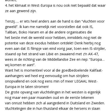
4. het klimaat in West-Europa is nou ook niet bepaald dat waar
ze aan gewend zijn.
Tenzij….. er iets heel anders aan de hand is dan “vluchten voor
geweld”. Ik kan me namelijk niet voorstellen dat ook IS,
Taliban, Boko Haram en al die andere organisaties die
het beste met de wereld voor hebben, inmiddels nog niet de
potentie van deze exodus hebben ontdekt! Denk hierbij nog
even aan dat IS filmpje van eind vorig jaar, toen een IS-strijder,
staand op het strand van Libië en zwaaiend met z’n AK-47,
wees in de richting van de Middellandse Zee en riep: “Europa…
wij komen er aan!”.
Want het is momenteel voor al die goedbedoelende Kalifaat-
aanhangers wel heel erg eenvoudig om hun strijders
onopvallend en ook nog eens min of meer LEGAAL West-
Europa in te laten stromen!
De grote opvang van vluchtelingen in het westen is eigenlijk
nog maar een paar maanden oud en de eerste tekenen
van onrust hebben zich al aangediend in Duitsland en Zweden.
Vluchtelingen die in hun thuisland elkaar de hersens in slaan