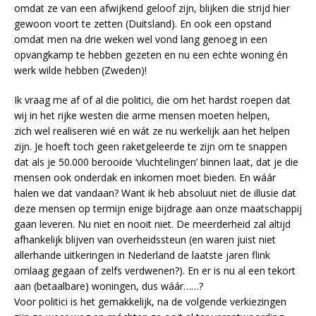
omdat ze van een afwijkend geloof zijn, blijken die strijd hier
gewoon voort te zetten (Duitsland). En ook een opstand
omdat men na drie weken wel vond lang genoeg in een
opvangkamp te hebben gezeten en nu een echte woning én
werk wilde hebben (Zweden)!
Ik vraag me af of al die politici, die om het hardst roepen dat
wij in het rijke westen die arme mensen moeten helpen,
zich wel realiseren wié en wát ze nu werkelijk aan het helpen
zijn. Je hoeft toch geen raketgeleerde te zijn om te snappen
dat als je 50.000 berooide ‘vluchtelingen’ binnen laat, dat je die
mensen ook onderdak en inkomen moet bieden. En wáár
halen we dat vandaan? Want ik heb absoluut niet de illusie dat
deze mensen op termijn enige bijdrage aan onze maatschappij
gaan leveren. Nu niet en nooit niet. De meerderheid zal altijd
afhankelijk blijven van overheidssteun (en waren juist niet
allerhande uitkeringen in Nederland de laatste jaren flink
omlaag gegaan of zelfs verdwenen?). En er is nu al een tekort
aan (betaalbare) woningen, dus wáár……?
Voor politici is het gemakkelijk, na de volgende verkiezingen