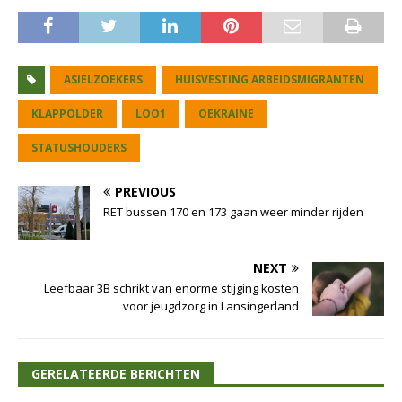
ASIELZOEKERS
HUISVESTING ARBEIDSMIGRANTEN
KLAPPOLDER
LOO1
OEKRAINE
STATUSHOUDERS
PREVIOUS
RET bussen 170 en 173 gaan weer minder rijden
NEXT
Leefbaar 3B schrikt van enorme stijging kosten
voor jeugdzorg in Lansingerland
GERELATEERDE BERICHTEN