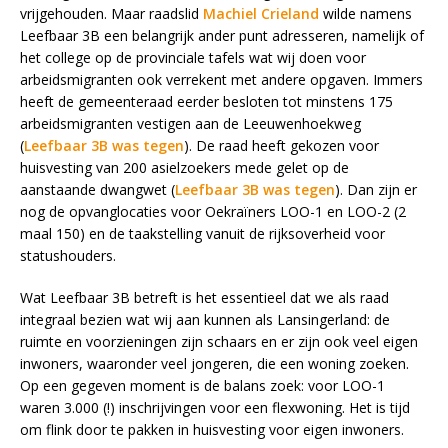
vrijgehouden. Maar raadslid
Machiel Crieland
wilde namens
Leefbaar 3B een belangrijk ander punt adresseren, namelijk of
het college op de provinciale tafels wat wij doen voor
arbeidsmigranten ook verrekent met andere opgaven. Immers
heeft de gemeenteraad eerder besloten tot minstens 175
arbeidsmigranten vestigen aan de Leeuwenhoekweg
(
Leefbaar 3B was tegen
). De raad heeft gekozen voor
huisvesting van 200 asielzoekers mede gelet op de
aanstaande dwangwet (
Leefbaar 3B was tegen
). Dan zijn er
nog de opvanglocaties voor Oekraïners LOO-1 en LOO-2 (2
maal 150) en de taakstelling vanuit de rijksoverheid voor
statushouders.
Wat Leefbaar 3B betreft is het essentieel dat we als raad
integraal bezien wat wij aan kunnen als Lansingerland: de
ruimte en voorzieningen zijn schaars en er zijn ook veel eigen
inwoners, waaronder veel jongeren, die een woning zoeken.
Op een gegeven moment is de balans zoek: voor LOO-1
waren 3.000 (!) inschrijvingen voor een flexwoning. Het is tijd
om flink door te pakken in huisvesting voor eigen inwoners.