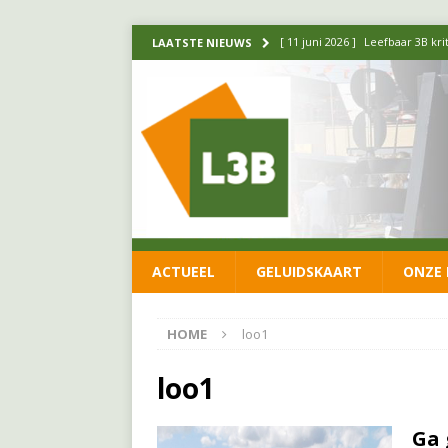
[ 11 juni 2026 ]
Leefbaar 3B kr
LAATSTE NIEUWS
FRACTIE
[ 20 mei 2026 ]
Leefbaar 3B ond
luchtalarm niet af!
FRACTIE
[ 14 mei 2026 ]
Update over de
FRACTIE
[ 1 april 2026 ]
Ontwikkelingen
ACTUEEL
GELUIDSKAART
ONZE 
[ 26 juni 2026 ]
Leefbaar 3B en
FRACTIE
HOME
loo1
loo1
Ga 