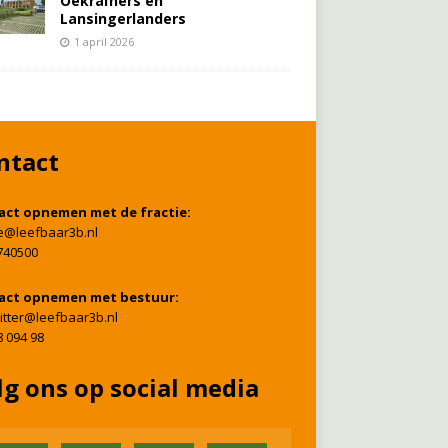
Oekraïners én
Lansingerlanders
1 april 2026
ntact
act opnemen met de fractie:
ie@leefbaar3b.nl
740500
act opnemen met bestuur:
itter@leefbaar3b.nl
8 094 98
lg ons op social media