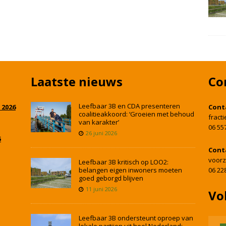
Laatste nieuws
Co
Leefbaar 3B en CDA presenteren
 2026
Cont
coalitieakkoord: ‘Groeien met behoud
fract
van karakter’
06 55
26 juni 2026
5
Cont
voorz
Leefbaar 3B kritisch op LOO2:
belangen eigen inwoners moeten
06 22
goed geborgd blijven
11 juni 2026
Vo
Leefbaar 3B ondersteunt oproep van
lokale partijen uit heel Nederland: