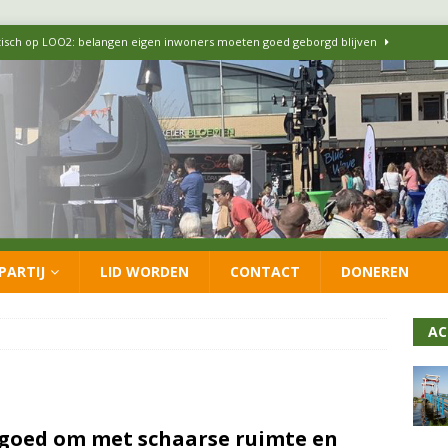
itisch op LOO2: belangen eigen inwoners moeten goed geborgd blijven
ersteunt oproep van lokale partijen uit heel Nederland: schaf het
 formatie: vacature voor onafhankelijke wethouder Sociaal Domein
 flexwoningen Oekraïners én Lansingerlanders
FRACTIE
PARTIJ
LID WORDEN
CONTACT
DONEREN
 CDA presenteren coalitieakkoord: ‘Groeien met behoud van karakter’
AC
goed om met schaarse ruimte en