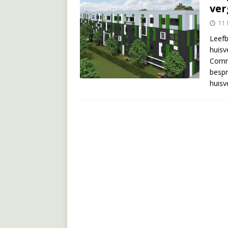
ver
11 
Leefb
huisv
Commi
bespr
huisv