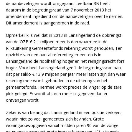
de aanbevelingen wordt omgegaan. Leefbaar 3B heeft
daarom in de begrotingsraad van 7 november 2013 het
amendement ingediend om de aanbevelingen over te nemen.
Dit amendement is aangenomen in de raad.
Opmerkelijk is wel dat in 2013 in Lansingerland de opbrengst
van de OZB € 2,1 miljoen meer is dan waarmee in de
Rijksuitkering Gemeentefonds rekening wordt gehouden. Ten
opzichte van een aantal referentiegemeenten is in
Lansingerland de rioolheffing hoger en het reinigingsrecht fors
hoger. Voor heel Lansingerland geeft de begrotingsscan aan
dat per saldo € 13,9 miljoen per jaar meer lasten zijn dan waar
rekening mee wordt gehouden in de uitkering van het
gemeentefonds. Hiermee wordt precies de vinger op de zere
plek gelegd. Er wordt al jaren meer uitgegeven dan er
ontvangen wordt.
Zeker is van belang dat Lansingerland in een positie verkeert
waarin niet zo veel gemeentes zich bevinden. Grote
woningbouwopgaven vanuit midden jaren 90 van de vorige
eeuw met daarnaast grote impact hierop van HSL, vliegveld,