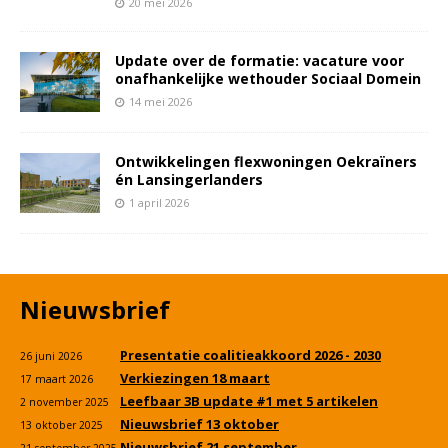
20 mei 2026
Update over de formatie: vacature voor
onafhankelijke wethouder Sociaal Domein
14 mei 2026
Ontwikkelingen flexwoningen Oekraïners
én Lansingerlanders
1 april 2026
Nieuwsbrief
Presentatie coalitieakkoord 2026 - 2030
26 juni 2026
Verkiezingen 18 maart
17 maart 2026
Leefbaar 3B update #1 met 5 artikelen
2 november 2025
Nieuwsbrief 13 oktober
13 oktober 2025
Nieuwsbrief 21 september