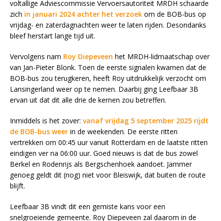
voltallige Adviescommissie Vervoersautoriteit MRDH schaarde
zich
in januari 2024 achter het verzoek
om de BOB-bus op
vrijdag- en zaterdagnachten weer te laten rijden. Desondanks
bleef herstart lange tijd uit.
Vervolgens nam
Roy Diepeveen
het MRDH-lidmaatschap over
van Jan-Pieter Blonk. Toen de eerste signalen kwamen dat de
BOB-bus zou terugkeren, heeft Roy uitdrukkelijk verzocht om
Lansingerland weer op te nemen. Daarbij ging Leefbaar 3B
ervan uit dat dit alle drie de kernen zou betreffen.
Inmiddels is het zover:
vanaf vrijdag 5 september 2025 rijdt
de BOB-bus weer
in de weekenden. De eerste ritten
vertrekken om 00:45 uur vanuit Rotterdam en de laatste ritten
eindigen ver na 06:00 uur. Goed nieuws is dat de bus zowel
Berkel en Rodenrijs als Bergschenhoek aandoet. Jammer
genoeg geldt dit (nog) niet voor Bleiswijk, dat buiten de route
blijft.
Leefbaar 3B vindt dit een gemiste kans voor een
snelgroeiende gemeente. Roy Diepeveen zal daarom in de