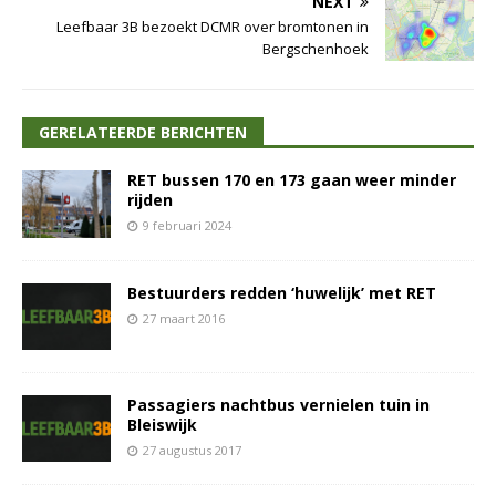
NEXT
Leefbaar 3B bezoekt DCMR over bromtonen in
Bergschenhoek
GERELATEERDE BERICHTEN
RET bussen 170 en 173 gaan weer minder
rijden
9 februari 2024
Bestuurders redden ‘huwelijk’ met RET
27 maart 2016
Passagiers nachtbus vernielen tuin in
Bleiswijk
27 augustus 2017