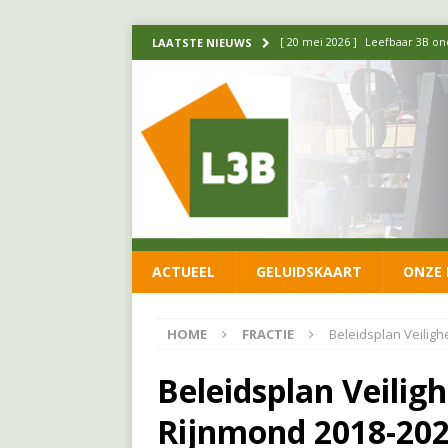
[ 14 mei 2026 ]
Update over de
LAATSTE NIEUWS
FRACTIE
[ 1 april 2026 ]
Ontwikkelingen
[ 26 juni 2026 ]
Leefbaar 3B en
FRACTIE
[ 11 juni 2026 ]
Leefbaar 3B kr
FRACTIE
ACTUEEL
GELUIDSKAART
ONZE 
[ 20 mei 2026 ]
Leefbaar 3B ond
luchtalarm niet af!
FRACTIE
HOME
FRACTIE
Beleidsplan Veilig
Beleidsplan Veilig
Rijnmond 2018-20