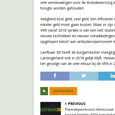
vele vernieuwingen voor de Brandweerzorg in
hoogte worden gehouden.
Veiligheid kost geld, veel geld. Een efficiënt
minder geld moet gaan kosten. Maar er zijn d
VRR vanaf 2018 sprake is van een niet slui
nieuwe technieken en nieuwe ontwikkelingen
opgelopen tekort aan ambulancepersoneel m
Leefbaar 3B heeft de burgemeester meegegev
Lansingerland ook in 2018 gelijk blijft. Hel
ten gevolge van de vele inhuur bij de VRR in 2
BRANDWEER
PREVIOUS
Themabijeenkomst Adviesraad
Sociaal Domein (ASD) over Inclu