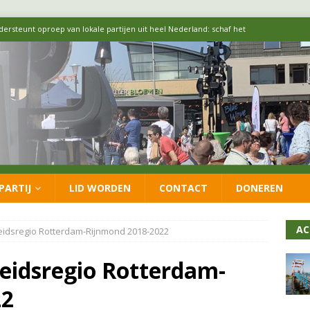
 formatie: vacature voor onafhankelijke wethouder Sociaal Domein
 flexwoningen Oekraïners én Lansingerlanders
FRACTIE
 CDA presenteren coalitieakkoord: ‘Groeien met behoud van karakter’
itisch op LOO2: belangen eigen inwoners moeten goed geborgd blijven
PARTIJ
LID WORDEN
CONTACT
DONEREN
ersteunt oproep van lokale partijen uit heel Nederland: schaf het
AC
heidsregio Rotterdam-Rijnmond 2018-2022
heidsregio Rotterdam-
22