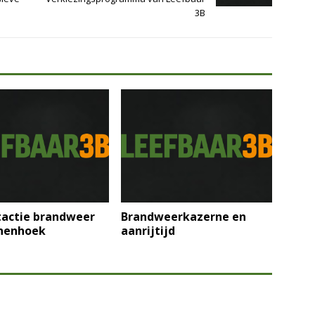
3B
tactie brandweer
Brandweerkazerne en
henhoek
aanrijtijd