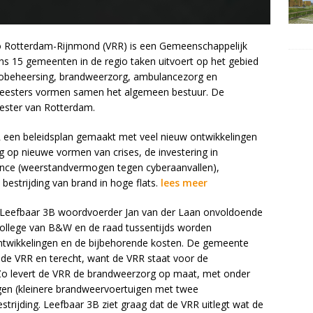
io Rotterdam-Rijnmond (VRR) is een Gemeenschappelijk
ns 15 gemeenten in de regio taken uitvoert op het gebied
sicobeheersing, brandweerzorg, ambulancezorg en
emeesters vormen samen het algemeen bestuur. De
eester van Rotterdam.
 een beleidsplan gemaakt met veel nieuw ontwikkelingen
g op nieuwe vormen van crises, de investering in
lience (weerstandvermogen tegen cyberaanvallen),
bestrijding van brand in hoge flats.
lees meer
s Leefbaar 3B woordvoerder Jan van der Laan onvoldoende
ollege van B&W en de raad tussentijds worden
twikkelingen en de bijbehorende kosten. De gemeente
n de VRR en terecht, want de VRR staat voor de
. Zo levert de VRR de brandweerzorg op maat, met onder
igen (kleinere brandweervoertuigen met twee
ijding. Leefbaar 3B ziet graag dat de VRR uitlegt wat de