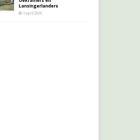
Oekraïners én
Lansingerlanders
1 april 2026