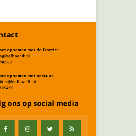
ntact
act opnemen met de fractie:
ie@leefbaar3b.nl
740500
act opnemen met bestuur:
itter@leefbaar3b.nl
8 094 98
lg ons op social media