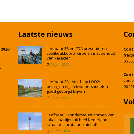
Laatste nieuws
Co
Leefbaar 3B en CDA presenteren
 2026
Cont
coalitieakkoord: ‘Groeien met behoud
fract
van karakter’
06 55
26 juni 2026
5
Cont
voorz
Leefbaar 3B kritisch op LOO2:
belangen eigen inwoners moeten
06 22
goed geborgd blijven
11 juni 2026
Vo
Leefbaar 3B ondersteunt oproep van
lokale partijen uit heel Nederland:
schaf het luchtalarm niet af!
20 mei 2026