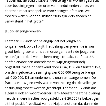
hebben dat de schuld substantieel terug kan worden gebracht
door bezuinigingen in de orde van tienduizenden euro’s en
daarmee maatschappelijke voorzieningen afbreken. We
moeten waken voor de situatie “zuinig in kleinigheden en
verkwistend in het grote.”
Jeugd- en Jongerenwerk
Leefbaar 3B vindt het belangrijk dat het jeugd- en
jongerenwerk op peil blijft. Het belang van preventie is van
groot belang, zeker omdat in onze gemeente de jeugd een
relatief groot deel van de bevolking uitmaakt. Leefbaar 3B
heeft hiervoor een amendement (wijzigingsvoorstel)
opgesteld, mede ondertekend door CDA, D66 en ChristenUnie,
om de ingeboekte bezuiniging van € 50.000 terug te brengen
tot € 20.000. Dit amendement is unaniem aangenomen. De
fracties van WIJ en PvdA waren van mening dat de volledige
bezuiniging moest worden geschrapt. Leefbaar 3B vindt dat
eigenlijk ook en woordvoerder Henk Meester heeft na overleg
met de andere fracties voorgesteld de € 20.000 te bekostigen
uit het positief resultaat van de Najaarsnota en dat dan in de