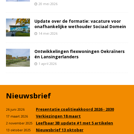
20 mei 2026
Update over de formatie: vacature voor
onafhankelijke wethouder Sociaal Domein
14 mei 2026
Ontwikkelingen flexwoningen Oekraïners
én Lansingerlanders
1 april 2026
Nieuwsbrief
Presentatie coalitieakkoord 2026 - 2030
26 juni 2026
Verkiezingen 18 maart
17 maart 2026
Leefbaar 3B update #1 met 5 artikelen
2 november 2025
Nieuwsbrief 13 oktober
13 oktober 2025