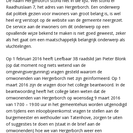
De naam Hergerborch stond niet in die lijst. Wel stond er
Raadhuislaan 7, het adres van Hergerborch. Een onderwerp
dat politiek gezien voor inwoners van groot belang is, is wel
heel erg verstopt op de website van de gemeente neergezet.
De service aan de inwoners om dit onderwerp op een
opvallende wijze bekend te maken is niet goed geweest, zeker
als het gaat om een maatschappelijk belangrijk onderwerp als
vluchtelingen.
Op 1 februari 2016 heeft Leefbaar 3B raadslid Jan Pieter Blonk
(op dat moment nog niets wetend van de
omgevingsvergunning) vragen gesteld waarom de
omwonenden van Hergerborch niet zijn geïnformeerd. Op 1
maart 2016 zijn de vragen door het college beantwoord. In de
beantwoording heeft het college laten weten dat de
omwonenden van Hergerborch op woensdag 9 maart 2016
van 17:00 – 19:00 uur in het gemeentehuis worden uitgenodigd
om tijdens een inloopbijeenkomst vragen te stellen aan de
burgemeester en wethouder van Tatenhove, zorgen te uiten
of suggesties te doen en (staat in de brief aan de
omwonenden) hoe we van Hergerborch weer een