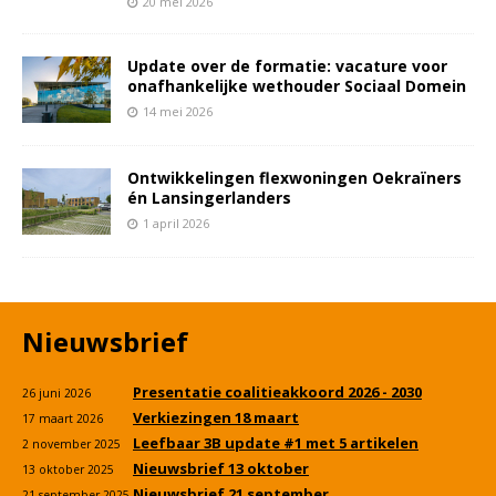
20 mei 2026
Update over de formatie: vacature voor
onafhankelijke wethouder Sociaal Domein
14 mei 2026
Ontwikkelingen flexwoningen Oekraïners
én Lansingerlanders
1 april 2026
Nieuwsbrief
Presentatie coalitieakkoord 2026 - 2030
26 juni 2026
Verkiezingen 18 maart
17 maart 2026
Leefbaar 3B update #1 met 5 artikelen
2 november 2025
Nieuwsbrief 13 oktober
13 oktober 2025
Nieuwsbrief 21 september
21 september 2025