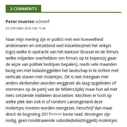
2 COMMENTS
Peter munten
schreef:
23 OKTOBER 2016 OM 11:43
Naar mijn mening zijn er politici met een hoeveelheid
ambtenaren en ontzettend veel instanties(met het vinkjes
logo) welke in opdracht van het kantoor Brussel en de firma’s
welke miljarden overhebben om firma’s op te kopen(zij gaan
de wijze van politiek bedrijven bepalen), reeds vele maanden
bezig om met belastinggelden het landschap in te richten met
verticale staven met molentjes. Dit is niet meegaan met
anders denkenden (worden weggezet als laag opgeleiden of
stemmers op de partij van de Wilderszijde) maar hun wil met
niets ontziende middelen doorzetten. Mochten er toch op
welke plek dan ook in of rondom Lansingerland deze
molentjes moeten worden neergezet, herschrijf dan maar
direct de begroting 2017>>>>> beste raad. Woningen zijn
nodig, geen ronddraaiende subsidie(belastinggeld) molentjes.