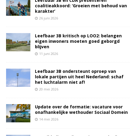
Leefbaar 3B en CDA presenteren
coalitieakkoord: ‘Groeien met behoud van
karakter’
26 juni 2026
Leefbaar 3B kritisch op LOO2: belangen
eigen inwoners moeten goed geborgd
blijven
11 juni 2026
Leefbaar 3B ondersteunt oproep van
lokale partijen uit heel Nederland: schaf
het luchtalarm niet af!
20 mei 2026
Update over de formatie: vacature voor
onafhankelijke wethouder Sociaal Domein
14 mei 2026