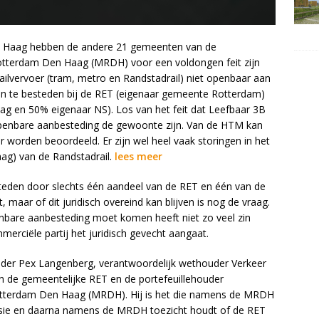
 Haag hebben de andere 21 gemeenten van de
tterdam Den Haag (MRDH) voor een voldongen feit zijn
ailvervoer (tram, metro en Randstadrail) niet openbaar aan
in te besteden bij de RET (eigenaar gemeente Rotterdam)
 en 50% eigenaar NS). Los van het feit dat Leefbaar 3B
openbare aanbesteding de gewoonte zijn. Van de HTM kan
worden beoordeeld. Er zijn wel heel vaak storingen in het
ag) van de Randstadrail.
lees meer
eden door slechts één aandeel van de RET en één van de
 maar of dit juridisch overeind kan blijven is nog de vraag.
nbare aanbesteding moet komen heeft niet zo veel zin
erciële partij het juridisch gevecht aangaat.
ouder Pex Langenberg, verantwoordelijk wethouder Verkeer
n de gemeentelijke RET en de portefeuillehouder
Rotterdam Den Haag (MRDH). Hij is het die namens de MRDH
ssie en daarna namens de MRDH toezicht houdt of de RET