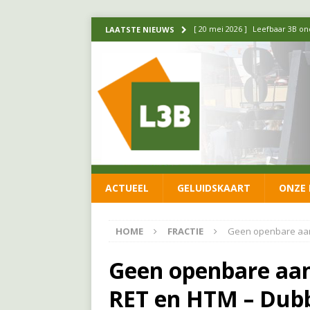
[ 14 mei 2026 ]
Update over de
LAATSTE NIEUWS
FRACTIE
[ 1 april 2026 ]
Ontwikkelingen
[ 26 juni 2026 ]
Leefbaar 3B en
FRACTIE
[ 11 juni 2026 ]
Leefbaar 3B kr
FRACTIE
ACTUEEL
GELUIDSKAART
ONZE 
[ 20 mei 2026 ]
Leefbaar 3B ond
luchtalarm niet af!
FRACTIE
HOME
FRACTIE
Geen openbare aan
Geen openbare aan
RET en HTM – Dubb