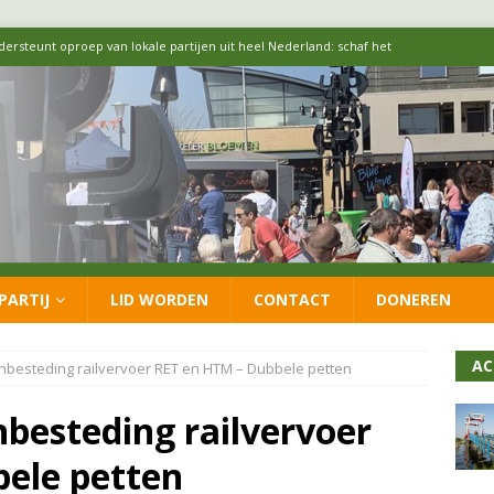
 formatie: vacature voor onafhankelijke wethouder Sociaal Domein
 flexwoningen Oekraïners én Lansingerlanders
FRACTIE
 CDA presenteren coalitieakkoord: ‘Groeien met behoud van karakter’
itisch op LOO2: belangen eigen inwoners moeten goed geborgd blijven
PARTIJ
LID WORDEN
CONTACT
DONEREN
ersteunt oproep van lokale partijen uit heel Nederland: schaf het
AC
besteding railvervoer RET en HTM – Dubbele petten
besteding railvervoer
ele petten