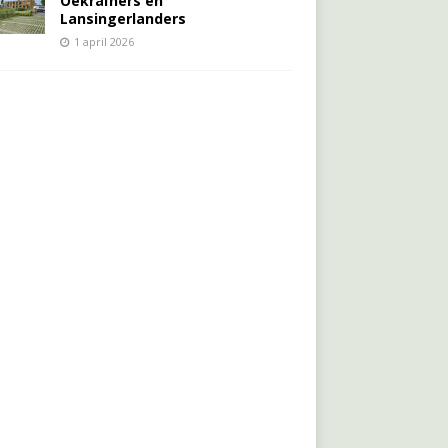
Oekraïners én
Lansingerlanders
1 april 2026