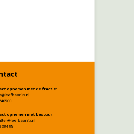
ntact
act opnemen met de fractie:
ie@leefbaar3b.nl
740500
act opnemen met bestuur:
itter@leefbaar3b.nl
8 094 98