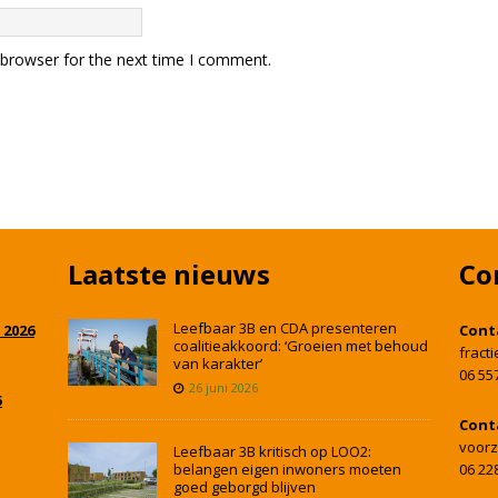
 browser for the next time I comment.
Laatste nieuws
Co
Leefbaar 3B en CDA presenteren
 2026
Cont
coalitieakkoord: ‘Groeien met behoud
fract
van karakter’
06 55
26 juni 2026
5
Cont
voorz
Leefbaar 3B kritisch op LOO2:
belangen eigen inwoners moeten
06 22
goed geborgd blijven