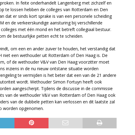
proken. In feite onderhandelt Langenberg met zichzelf en
 op te lossen hebben de colleges van Rotterdam en Den
n dat er sinds kort sprake is van een personele scheiding
 en de verkeerskundige aansturing bij verschillende
colleges met één mond en het betreft collegiaal bestuur.
om de bestuurlijke petten echt te scheiden.
indt, om een en ander zuiver te houden, het verstandig dat
H niet een wethouder uit Rotterdam of Den Haag is. De
dam, of de wethouder V&V van Den Haag voorzitter moet
ns inziens in de nu nieuw ontstane situatie worden
rengeling te vermijden is het beter dat een van de 21 andere
utoriteit wordt. Wethouder Simon Fortuyn heeft ook
orden aangescherpt. Tijdens de discussie in de commissie
aats van de wethouder V&V van Rotterdam of Den Haag ook
ders van de dubbele petten kan verlossen en dit laatste zal
egio worden opgenomen.