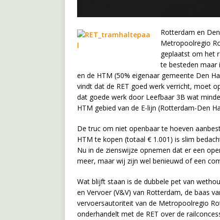
Rotterdam en Den
Metropoolregio Ro
geplaatst om het r
te besteden maar 
en de HTM (50% eigenaar gemeente Den Haag
vindt dat de RET goed werk verricht, moet 
dat goede werk door Leefbaar 3B wat minder 
HTM gebied van de E-lijn (Rotterdam-Den Ha
De truc om niet openbaar te hoeven aanbest
HTM te kopen (totaal € 1.001) is slim bedacht,
Nu in de zienswijze opnemen dat er een ope
meer, maar wij zijn wel benieuwd of een comm
Wat blijft staan is de dubbele pet van weth
en Vervoer (V&V) van Rotterdam, de baas va
vervoersautoriteit van de Metropoolregio 
onderhandelt met de RET over de railconce