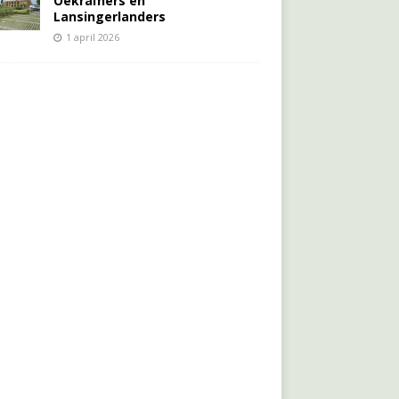
Oekraïners én
Lansingerlanders
1 april 2026