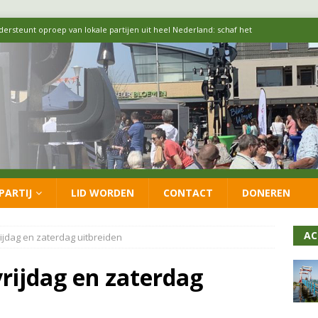
 formatie: vacature voor onafhankelijke wethouder Sociaal Domein
 flexwoningen Oekraïners én Lansingerlanders
FRACTIE
 CDA presenteren coalitieakkoord: ‘Groeien met behoud van karakter’
itisch op LOO2: belangen eigen inwoners moeten goed geborgd blijven
PARTIJ
LID WORDEN
CONTACT
DONEREN
ersteunt oproep van lokale partijen uit heel Nederland: schaf het
AC
ijdag en zaterdag uitbreiden
rijdag en zaterdag