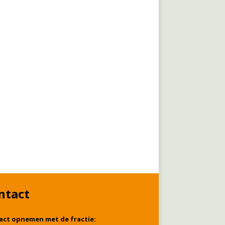
ntact
act opnemen met de fractie: