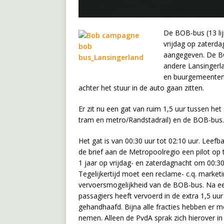
De BOB-bus (13 lij
vrijdag op zaterd
aangegeven. De BO
andere Lansingerl
en buurgemeenten,
achter het stuur in de auto gaan zitten.
Er zit nu een gat van ruim 1,5 uur tussen het
tram en metro/Randstadrail) en de BOB-bus
Het gat is van 00:30 uur tot 02:10 uur. Leef
de brief aan de Metropoolregio een pilot o
1 jaar op vrijdag- en zaterdagnacht om 00:30 
Tegelijkertijd moet een reclame- c.q. marke
vervoersmogelijkheid van de BOB-bus. Na ee
passagiers heeft vervoerd in de extra 1,5 u
gehandhaafd. Bijna alle fracties hebben er m
nemen. Alleen de PvdA sprak zich hierover in