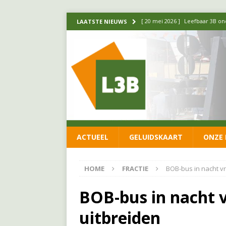
[ 14 mei 2026 ]
Update over de
LAATSTE NIEUWS
FRACTIE
[ 1 april 2026 ]
Ontwikkelingen
[ 26 juni 2026 ]
Leefbaar 3B en
FRACTIE
[ 11 juni 2026 ]
Leefbaar 3B kr
FRACTIE
ACTUEEL
GELUIDSKAART
ONZE 
[ 20 mei 2026 ]
Leefbaar 3B ond
luchtalarm niet af!
FRACTIE
HOME
FRACTIE
BOB-bus in nacht vr
BOB-bus in nacht v
uitbreiden