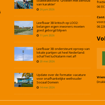
coalitieakkoord: ‘Groeien met behoud
fract
van karakter’
06 55
26 juni 2026
5
Cont
voorz
Leefbaar 3B kritisch op LOO2:
belangen eigen inwoners moeten
06 22
goed geborgd blijven
11 juni 2026
Vo
Leefbaar 3B ondersteunt oproep van
lokale partijen uit heel Nederland:
schaf het luchtalarm niet af!
20 mei 2026
Update over de formatie: vacature
Vrie
voor onafhankelijke wethouder
Drukk
Sociaal Domein
14 mei 2026