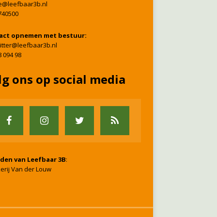
ie@leefbaar3b.nl
740500
act opnemen met bestuur:
itter@leefbaar3b.nl
8 094 98
lg ons op social media
nden van Leefbaar 3B
:
erij Van der Louw