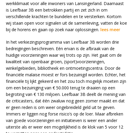
werkklimaat voor alle inwoners van Lansingerland. Daarnaast
is Leefbaar 3B een betrokken partij en zet zich in om
verschillende krachten te bundelen en te versterken. Kortom
wij staan open voor signalen uit de samenleving, vatten de koe
bij de horens en gaan op zoek naar oplossingen.
lees meer
In het verkiezingsprogramma van Leefbaar 3B worden drie
bedreigingen beschreven. Eén ervan is de afbraak van de
huidige voorzieningen waar wij trots op zijn. Het gaat om de
kwaliteit van openbaar groen, (sport)voorzieningen,
winkelgebieden, bibliotheek en ontmoetingscentra. Door de
financiële malaise moest er fors bezuinigd worden. Echter, het
financiële tij lijkt gekeerd en het zou toch mogelijk moeten zijn
om een bezuiniging van € 50.000 terug te draaien op een
begroting van € 130 miljoen. Leefbaar 3B deelt de mening van
de criticasters, dat één zwaluw nog geen zomer maakt en dat
er geen reden is om weer ongebreideld geld uit te geven.
Immers er liggen nog forse risico’s op de loer. Maar afbreken
van goede voorzieningen en initiatieven is weer een ander
uiterste als er weer een mogelijkheid is de klok van 5 voor 12