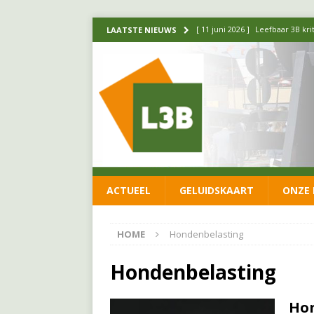
[ 11 juni 2026 ]
Leefbaar 3B kr
LAATSTE NIEUWS
FRACTIE
[ 20 mei 2026 ]
Leefbaar 3B ond
luchtalarm niet af!
FRACTIE
[ 14 mei 2026 ]
Update over de
FRACTIE
[ 1 april 2026 ]
Ontwikkelingen
ACTUEEL
GELUIDSKAART
ONZE 
[ 26 juni 2026 ]
Leefbaar 3B en
FRACTIE
HOME
Hondenbelasting
Hondenbelasting
Ho