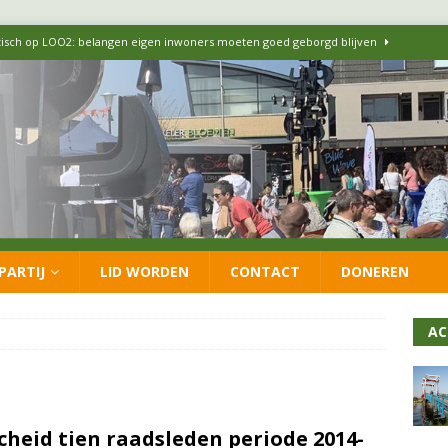
itisch op LOO2: belangen eigen inwoners moeten goed geborgd blijven
ersteunt oproep van lokale partijen uit heel Nederland: schaf het
 formatie: vacature voor onafhankelijke wethouder Sociaal Domein
 flexwoningen Oekraïners én Lansingerlanders
FRACTIE
PARTIJ
LID WORDEN
CONTACT
DONEREN
 CDA presenteren coalitieakkoord: ‘Groeien met behoud van karakter’
AC
cheid tien raadsleden periode 2014-