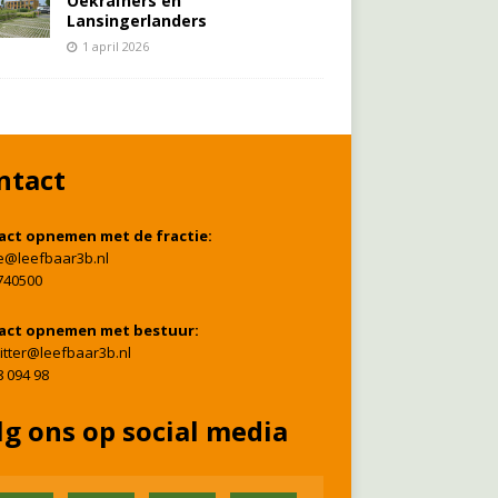
Oekraïners én
Lansingerlanders
1 april 2026
ntact
act opnemen met de fractie:
ie@leefbaar3b.nl
740500
act opnemen met bestuur:
itter@leefbaar3b.nl
8 094 98
lg ons op social media