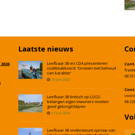
Laatste nieuws
Co
Leefbaar 3B en CDA presenteren
 2026
Cont
coalitieakkoord: ‘Groeien met behoud
fract
van karakter’
06 55
26 juni 2026
5
Cont
voorz
Leefbaar 3B kritisch op LOO2:
belangen eigen inwoners moeten
06 22
goed geborgd blijven
11 juni 2026
Vo
Leefbaar 3B ondersteunt oproep van
lokale partijen uit heel Nederland: