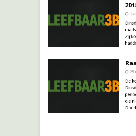
201
1 a
Dinsd
raads
Zij k
hadde
Raa
25 
De ko
Dinsd
perio
die n
Dond