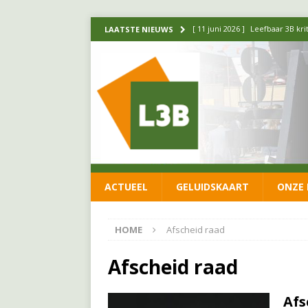
[ 11 juni 2026 ]
Leefbaar 3B kr
LAATSTE NIEUWS
FRACTIE
[ 20 mei 2026 ]
Leefbaar 3B ond
luchtalarm niet af!
FRACTIE
[ 14 mei 2026 ]
Update over de
FRACTIE
[ 1 april 2026 ]
Ontwikkelingen
ACTUEEL
GELUIDSKAART
ONZE 
[ 26 juni 2026 ]
Leefbaar 3B en
FRACTIE
HOME
Afscheid raad
Afscheid raad
Afs