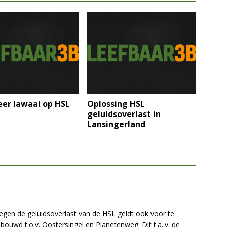
er lawaai op HSL
Oplossing HSL
geluidsoverlast in
Lansingerland
tegen de geluidsoverlast van de HSL geldt ook voor te
uwd t.o.v. Oostersingel en Planetenweg. Dit t.a..v. de