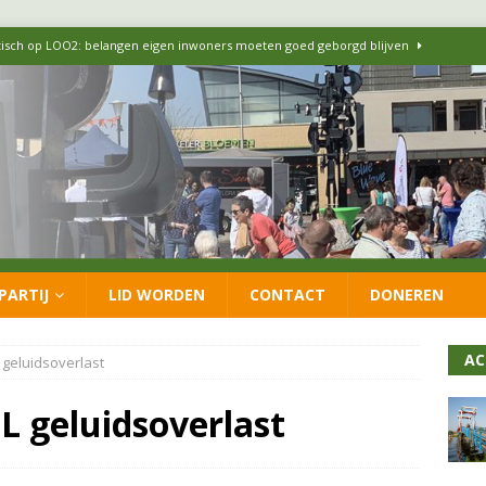
itisch op LOO2: belangen eigen inwoners moeten goed geborgd blijven
ersteunt oproep van lokale partijen uit heel Nederland: schaf het
 formatie: vacature voor onafhankelijke wethouder Sociaal Domein
 flexwoningen Oekraïners én Lansingerlanders
FRACTIE
PARTIJ
LID WORDEN
CONTACT
DONEREN
 CDA presenteren coalitieakkoord: ‘Groeien met behoud van karakter’
AC
 geluidsoverlast
L geluidsoverlast