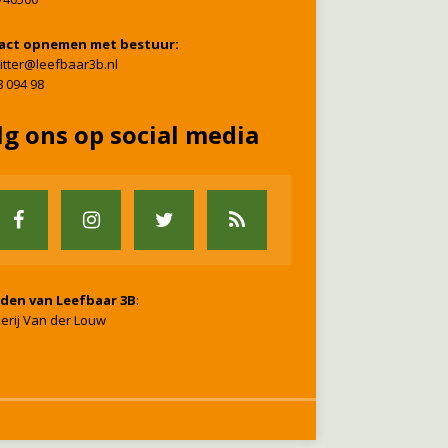
act opnemen met bestuur:
itter@leefbaar3b.nl
8 094 98
lg ons op social media
nden van Leefbaar 3B
:
erij Van der Louw