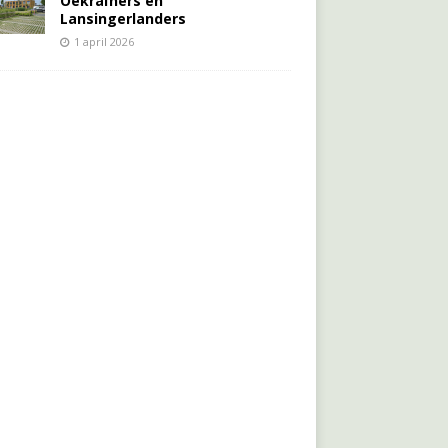
Oekraïners én
Lansingerlanders
1 april 2026