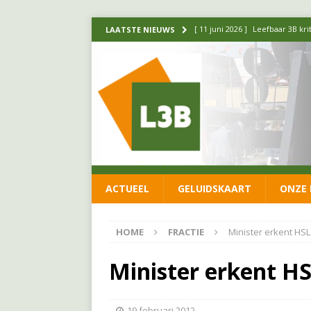
[ 11 juni 2026 ]
Leefbaar 3B kr
LAATSTE NIEUWS
FRACTIE
[ 20 mei 2026 ]
Leefbaar 3B ond
luchtalarm niet af!
FRACTIE
[ 14 mei 2026 ]
Update over de
FRACTIE
[ 1 april 2026 ]
Ontwikkelingen
ACTUEEL
GELUIDSKAART
ONZE 
[ 26 juni 2026 ]
Leefbaar 3B en
FRACTIE
HOME
FRACTIE
Minister erkent HSL
Minister erkent HS
19 februari 2012