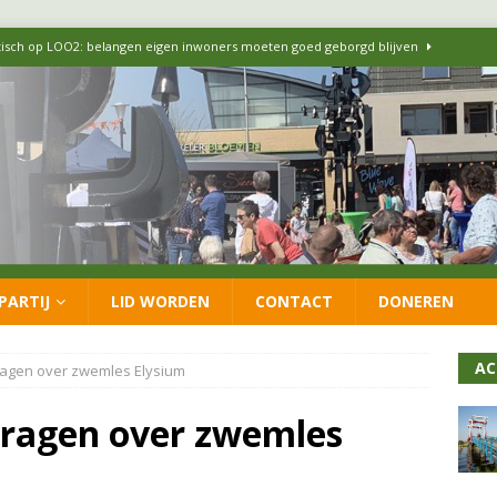
itisch op LOO2: belangen eigen inwoners moeten goed geborgd blijven
ersteunt oproep van lokale partijen uit heel Nederland: schaf het
 formatie: vacature voor onafhankelijke wethouder Sociaal Domein
 flexwoningen Oekraïners én Lansingerlanders
FRACTIE
PARTIJ
LID WORDEN
CONTACT
DONEREN
 CDA presenteren coalitieakkoord: ‘Groeien met behoud van karakter’
AC
vragen over zwemles Elysium
 vragen over zwemles