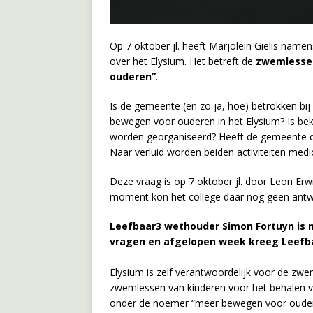
Op 7 oktober jl. heeft Marjolein Gielis name
over het Elysium. Het betreft de
zwemlessen
ouderen”
.
Is de gemeente (en zo ja, hoe) betrokken b
bewegen voor ouderen in het Elysium? Is beke
worden georganiseerd? Heeft de gemeente daa
Naar verluid worden beiden activiteiten medi
Deze vraag is op 7 oktober jl. door Leon Er
moment kon het college daar nog geen ant
Leefbaar3 wethouder Simon Fortuyn is 
vragen en afgelopen week kreeg Leefba
Elysium is zelf verantwoordelijk voor de zwem
zwemlessen van kinderen voor het behalen 
onder de noemer “meer bewegen voor ouderen”