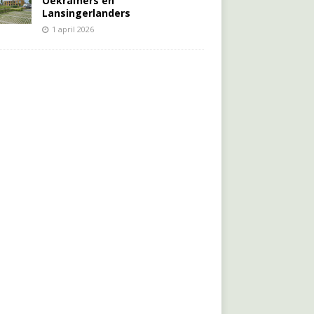
Oekraïners én
Lansingerlanders
1 april 2026