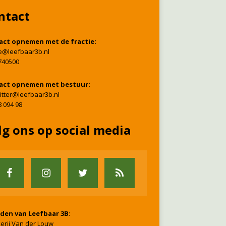
ntact
act opnemen met de fractie:
ie@leefbaar3b.nl
740500
act opnemen met bestuur:
itter@leefbaar3b.nl
8 094 98
lg ons op social media
nden van Leefbaar 3B
:
erij Van der Louw