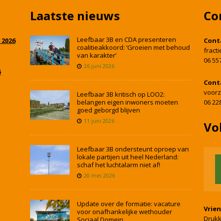
Laatste nieuws
Co
Leefbaar 3B en CDA presenteren
 2026
Cont
coalitieakkoord: ‘Groeien met behoud
fract
van karakter’
06 55
26 juni 2026
5
Cont
voorz
Leefbaar 3B kritisch op LOO2:
belangen eigen inwoners moeten
06 22
goed geborgd blijven
11 juni 2026
Vo
Leefbaar 3B ondersteunt oproep van
lokale partijen uit heel Nederland:
schaf het luchtalarm niet af!
20 mei 2026
Update over de formatie: vacature
Vrie
voor onafhankelijke wethouder
Drukk
Sociaal Domein