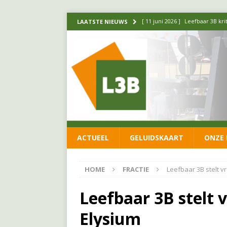
[ 11 juni 2026 ]
Leefbaar 3B kr
LAATSTE NIEUWS
FRACTIE
[ 20 mei 2026 ]
Leefbaar 3B ond
luchtalarm niet af!
FRACTIE
[ 14 mei 2026 ]
Update over de
FRACTIE
[ 1 april 2026 ]
Ontwikkelingen
ACTUEEL
GELUIDSKAART
ONZE 
[ 26 juni 2026 ]
Leefbaar 3B en
FRACTIE
HOME
FRACTIE
Leefbaar 3B stelt 
Leefbaar 3B stelt
Elysium