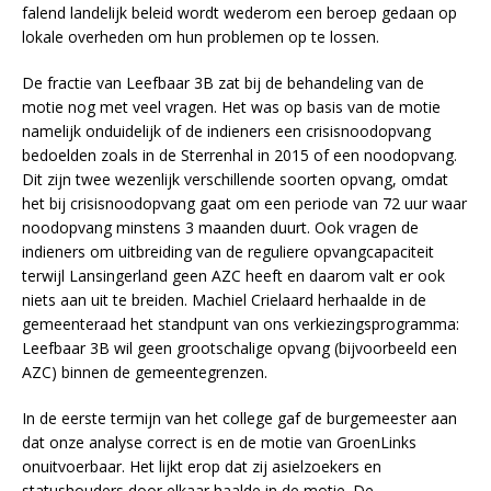
falend landelijk beleid wordt wederom een beroep gedaan op
lokale overheden om hun problemen op te lossen.
De fractie van Leefbaar 3B zat bij de behandeling van de
motie nog met veel vragen. Het was op basis van de motie
namelijk onduidelijk of de indieners een crisisnoodopvang
bedoelden zoals in de Sterrenhal in 2015 of een noodopvang.
Dit zijn twee wezenlijk verschillende soorten opvang, omdat
het bij crisisnoodopvang gaat om een periode van 72 uur waar
noodopvang minstens 3 maanden duurt. Ook vragen de
indieners om uitbreiding van de reguliere opvangcapaciteit
terwijl Lansingerland geen AZC heeft en daarom valt er ook
niets aan uit te breiden. Machiel Crielaard herhaalde in de
gemeenteraad het standpunt van ons verkiezingsprogramma:
Leefbaar 3B wil geen grootschalige opvang (bijvoorbeeld een
AZC) binnen de gemeentegrenzen.
In de eerste termijn van het college gaf de burgemeester aan
dat onze analyse correct is en de motie van GroenLinks
onuitvoerbaar. Het lijkt erop dat zij asielzoekers en
statushouders door elkaar haalde in de motie. De