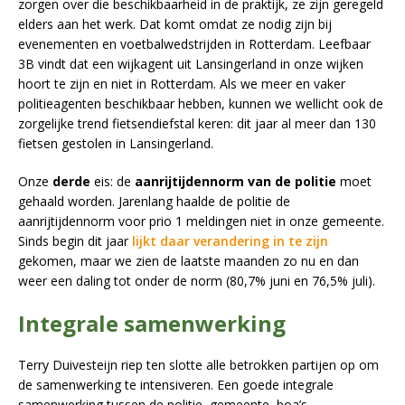
zorgen over die beschikbaarheid in de praktijk, ze zijn geregeld
elders aan het werk. Dat komt omdat ze nodig zijn bij
evenementen en voetbalwedstrijden in Rotterdam. Leefbaar
3B vindt dat een wijkagent uit Lansingerland in onze wijken
hoort te zijn en niet in Rotterdam. Als we meer en vaker
politieagenten beschikbaar hebben, kunnen we wellicht ook de
zorgelijke trend fietsendiefstal keren: dit jaar al meer dan 130
fietsen gestolen in Lansingerland.
Onze
derde
eis: de
aanrijtijdennorm van de politie
moet
gehaald worden. Jarenlang haalde de politie de
aanrijtijdennorm voor prio 1 meldingen niet in onze gemeente.
Sinds begin dit jaar
lijkt daar verandering in te zijn
gekomen, maar we zien de laatste maanden zo nu en dan
weer een daling tot onder de norm (80,7% juni en 76,5% juli).
Integrale samenwerking
Terry Duivesteijn riep ten slotte alle betrokken partijen op om
de samenwerking te intensiveren. Een goede integrale
samenwerking tussen de politie, gemeente, boa’s,