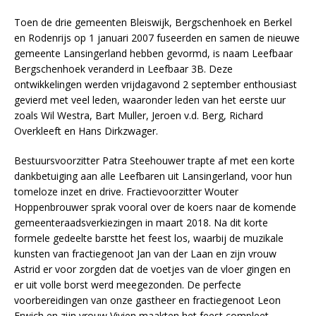
Toen de drie gemeenten Bleiswijk, Bergschenhoek en Berkel
en Rodenrijs op 1 januari 2007 fuseerden en samen de nieuwe
gemeente Lansingerland hebben gevormd, is naam Leefbaar
Bergschenhoek veranderd in Leefbaar 3B. Deze
ontwikkelingen werden vrijdagavond 2 september enthousiast
gevierd met veel leden, waaronder leden van het eerste uur
zoals Wil Westra, Bart Muller, Jeroen v.d. Berg, Richard
Overkleeft en Hans Dirkzwager.
Bestuursvoorzitter Patra Steehouwer trapte af met een korte
dankbetuiging aan alle Leefbaren uit Lansingerland, voor hun
tomeloze inzet en drive. Fractievoorzitter Wouter
Hoppenbrouwer sprak vooral over de koers naar de komende
gemeenteraadsverkiezingen in maart 2018. Na dit korte
formele gedeelte barstte het feest los, waarbij de muzikale
kunsten van fractiegenoot Jan van der Laan en zijn vrouw
Astrid er voor zorgden dat de voetjes van de vloer gingen en
er uit volle borst werd meegezonden. De perfecte
voorbereidingen van onze gastheer en fractiegenoot Leon
Erwich en zijn vrouw Vivien maakten het feest compleet.