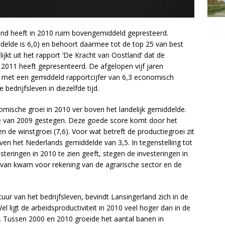
and heeft in 2010 ruim bovengemiddeld gepresteerd.
ddelde is 6,0) en behoort daarmee tot de top 25 van best
jkt uit het rapport ‘De Kracht van Oostland’ dat de
011 heeft gepresenteerd. De afgelopen vijf jaren
n met een gemiddeld rapportcijfer van 6,3 economisch
edrijfsleven in diezelfde tijd.
mische groei in 2010 ver boven het landelijk gemiddelde.
te van 2009 gestegen. Deze goede score komt door het
en de winstgroei (7,6). Voor wat betreft de productiegroei zit
en het Nederlands gemiddelde van 3,5. In tegenstelling tot
esteringen in 2010 te zien geeft, stegen de investeringen in
rvan kwam voor rekening van de agrarische sector en de
r van het bedrijfsleven, bevindt Lansingerland zich in de
igt de arbeidsproductiviteit in 2010 veel hoger dan in de
. Tussen 2000 en 2010 groeide het aantal banen in