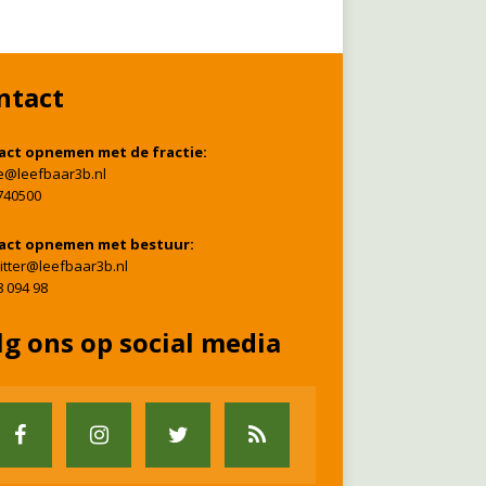
ntact
act opnemen met de fractie:
ie@leefbaar3b.nl
740500
act opnemen met bestuur:
itter@leefbaar3b.nl
8 094 98
lg ons op social media