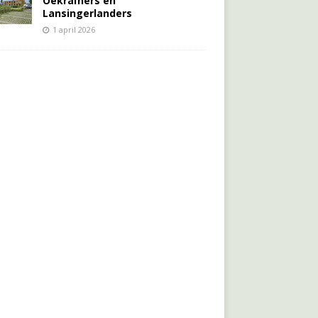
Oekraïners én
Lansingerlanders
1 april 2026