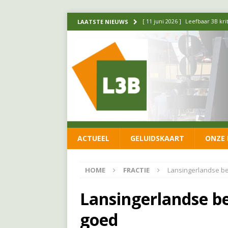
[ 11 juni 2026 ]
Leefbaar 3B kr
LAATSTE NIEUWS
FRACTIE
[ 20 mei 2026 ]
Leefbaar 3B ond
luchtalarm niet af!
FRACTIE
[ 14 mei 2026 ]
Update over de
FRACTIE
[ 1 april 2026 ]
Ontwikkelingen
ACTUEEL
GELUIDSKAART
ONZE 
[ 26 juni 2026 ]
Leefbaar 3B en
FRACTIE
HOME
FRACTIE
Lansingerlandse be
Lansingerlandse be
goed