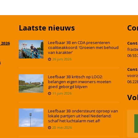
Laatste nieuws
Co
Leefbaar 3B en CDA presenteren
 2026
Cont
coalitieakkoord: ‘Groeien met behoud
fract
van karakter’
06 55
26 juni 2026
5
Cont
voorz
Leefbaar 3B kritisch op LOO2:
belangen eigen inwoners moeten
06 22
goed geborgd blijven
11 juni 2026
Vo
Leefbaar 3B ondersteunt oproep van
lokale partijen uit heel Nederland:
schaf het luchtalarm niet af!
20 mei 2026