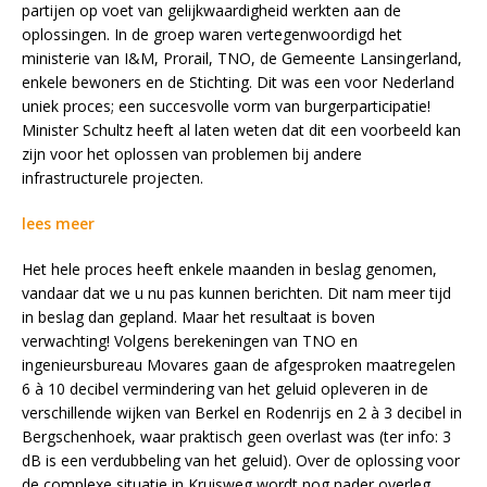
partijen op voet van gelijkwaardigheid werkten aan de
oplossingen. In de groep waren vertegenwoordigd het
ministerie van I&M, Prorail, TNO, de Gemeente Lansingerland,
enkele bewoners en de Stichting. Dit was een voor Nederland
uniek proces; een succesvolle vorm van burgerparticipatie!
Minister Schultz heeft al laten weten dat dit een voorbeeld kan
zijn voor het oplossen van problemen bij andere
infrastructurele projecten.
lees meer
Het hele proces heeft enkele maanden in beslag genomen,
vandaar dat we u nu pas kunnen berichten. Dit nam meer tijd
in beslag dan gepland. Maar het resultaat is boven
verwachting! Volgens berekeningen van TNO en
ingenieursbureau Movares gaan de afgesproken maatregelen
6 à 10 decibel vermindering van het geluid opleveren in de
verschillende wijken van Berkel en Rodenrijs en 2 à 3 decibel in
Bergschenhoek, waar praktisch geen overlast was (ter info: 3
dB is een verdubbeling van het geluid). Over de oplossing voor
de complexe situatie in Kruisweg wordt nog nader overleg