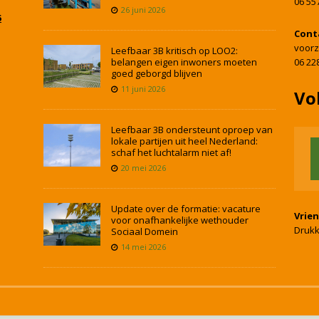
06 55
26 juni 2026
5
Cont
voorz
Leefbaar 3B kritisch op LOO2:
belangen eigen inwoners moeten
06 22
goed geborgd blijven
11 juni 2026
Vo
Leefbaar 3B ondersteunt oproep van
lokale partijen uit heel Nederland:
schaf het luchtalarm niet af!
20 mei 2026
Update over de formatie: vacature
Vrie
voor onafhankelijke wethouder
Drukk
Sociaal Domein
14 mei 2026