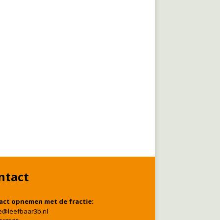
ntact
act opnemen met de fractie:
ie@leefbaar3b.nl