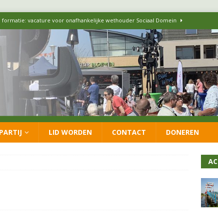
 formatie: vacature voor onafhankelijke wethouder Sociaal Domein
 flexwoningen Oekraïners én Lansingerlanders
FRACTIE
 CDA presenteren coalitieakkoord: ‘Groeien met behoud van karakter’
itisch op LOO2: belangen eigen inwoners moeten goed geborgd blijven
PARTIJ
LID WORDEN
CONTACT
DONEREN
ersteunt oproep van lokale partijen uit heel Nederland: schaf het
AC