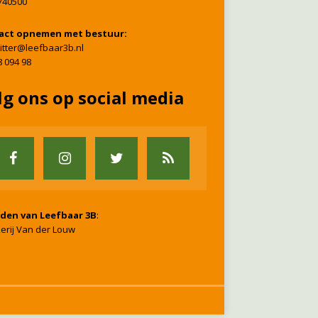
740500
act opnemen met bestuur:
itter@leefbaar3b.nl
8 094 98
lg ons op social media
nden van Leefbaar 3B
:
erij Van der Louw