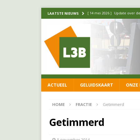
[ 14 mei 2026 ]
Update over de
LAATSTE NIEUWS
FRACTIE
[ 1 april 2026 ]
Ontwikkelingen
[ 26 juni 2026 ]
Leefbaar 3B en
FRACTIE
[ 11 juni 2026 ]
Leefbaar 3B kr
FRACTIE
ACTUEEL
GELUIDSKAART
ONZE 
[ 20 mei 2026 ]
Leefbaar 3B ond
luchtalarm niet af!
FRACTIE
HOME
FRACTIE
Getimmerd
Getimmerd
5 november 2014