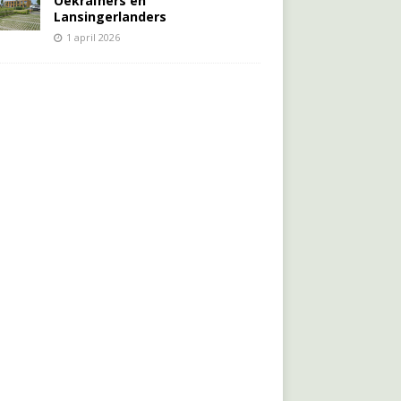
Oekraïners én
Lansingerlanders
1 april 2026