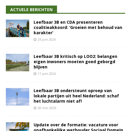
ACTUELE BERICHTEN
Leefbaar 3B en CDA presenteren
coalitieakkoord: ‘Groeien met behoud van
karakter’
26 juni 2026
Leefbaar 3B kritisch op LOO2: belangen
eigen inwoners moeten goed geborgd
blijven
11 juni 2026
Leefbaar 3B ondersteunt oproep van
lokale partijen uit heel Nederland: schaf
het luchtalarm niet af!
20 mei 2026
Update over de formatie: vacature voor
onafhankelijke wethouder Sociaal Domein