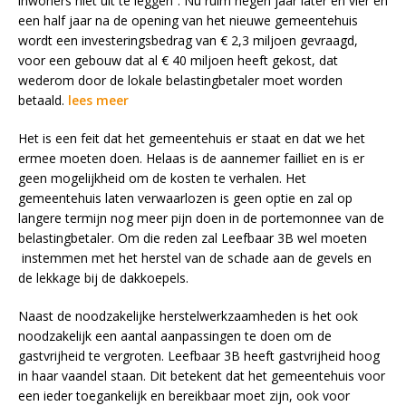
inwoners niet uit te leggen”. Nu ruim negen jaar later en vier en
een half jaar na de opening van het nieuwe gemeentehuis
wordt een investeringsbedrag van € 2,3 miljoen gevraagd,
voor een gebouw dat al € 40 miljoen heeft gekost, dat
wederom door de lokale belastingbetaler moet worden
betaald.
lees meer
Het is een feit dat het gemeentehuis er staat en dat we het
ermee moeten doen. Helaas is de aannemer failliet en is er
geen mogelijkheid om de kosten te verhalen. Het
gemeentehuis laten verwaarlozen is geen optie en zal op
langere termijn nog meer pijn doen in de portemonnee van de
belastingbetaler. Om die reden zal Leefbaar 3B wel moeten
instemmen met het herstel van de schade aan de gevels en
de lekkage bij de dakkoepels.
Naast de noodzakelijke herstelwerkzaamheden is het ook
noodzakelijk een aantal aanpassingen te doen om de
gastvrijheid te vergroten. Leefbaar 3B heeft gastvrijheid hoog
in haar vaandel staan. Dit betekent dat het gemeentehuis voor
een ieder toegankelijk en bereikbaar moet zijn, ook voor