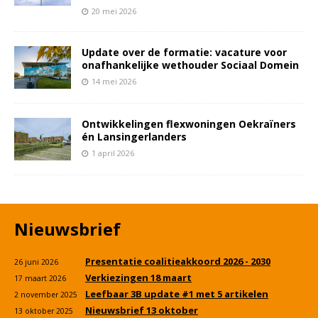
20 mei 2026
Update over de formatie: vacature voor
onafhankelijke wethouder Sociaal Domein
14 mei 2026
Ontwikkelingen flexwoningen Oekraïners
én Lansingerlanders
1 april 2026
Nieuwsbrief
Presentatie coalitieakkoord 2026 - 2030
26 juni 2026
Verkiezingen 18 maart
17 maart 2026
Leefbaar 3B update #1 met 5 artikelen
2 november 2025
Nieuwsbrief 13 oktober
13 oktober 2025