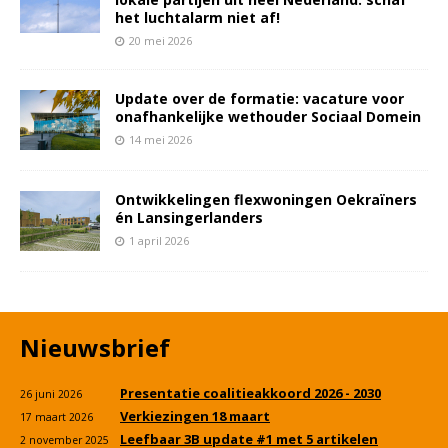
het luchtalarm niet af!
20 mei 2026
Update over de formatie: vacature voor
onafhankelijke wethouder Sociaal Domein
14 mei 2026
Ontwikkelingen flexwoningen Oekraïners
én Lansingerlanders
1 april 2026
Nieuwsbrief
Presentatie coalitieakkoord 2026 - 2030
26 juni 2026
Verkiezingen 18 maart
17 maart 2026
Leefbaar 3B update #1 met 5 artikelen
2 november 2025