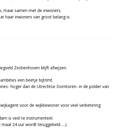
een, maar samen met de inwoners.
naar haar inwoners van groot belang is.
iegveld Zestienhoven blijft afwijzen.
mbities een beetje bijtrimt.
nes- hoger dan de Utrechtse Domtoren- in de polder van
 wijkagent voor de wijkbewoner voor veel verbetering
dam is veel te instrumenteel.
 2 maal 24 uur wordt teruggebeld…..)