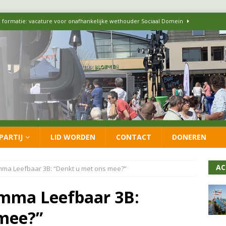
 formatie: vacature voor onafhankelijke wethouder Sociaal Domein
 flexwoningen Oekraïners én Lansingerlanders
FRACTIE
 CDA presenteren coalitieakkoord: ‘Groeien met behoud van karakter’
itisch op LOO2: belangen eigen inwoners moeten goed geborgd blijven
PARTIJ
LID WORDEN
CONTACT
DONEREN
ersteunt oproep van lokale partijen uit heel Nederland: schaf het
AC
ma Leefbaar 3B: “Denkt u met ons mee?”
amma Leefbaar 3B:
mee?”