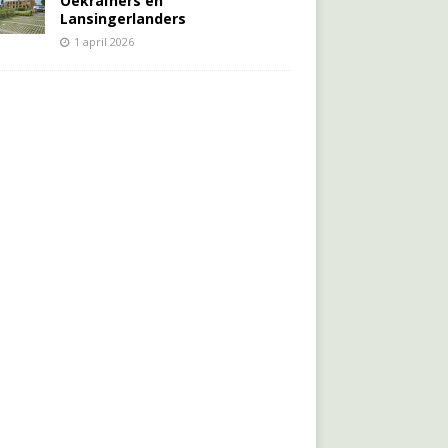
Oekraïners én
Lansingerlanders
1 april 2026