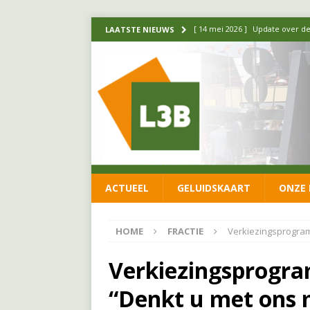
[ 14 mei 2026 ]
Update over de
LAATSTE NIEUWS
FRACTIE
[ 1 april 2026 ]
Ontwikkelingen
[ 26 juni 2026 ]
Leefbaar 3B en
FRACTIE
[ 11 juni 2026 ]
Leefbaar 3B kr
FRACTIE
ACTUEEL
GELUIDSKAART
ONZE 
[ 20 mei 2026 ]
Leefbaar 3B ond
luchtalarm niet af!
FRACTIE
HOME
FRACTIE
Verkiezingsprogram
Verkiezingsprogr
“Denkt u met ons 