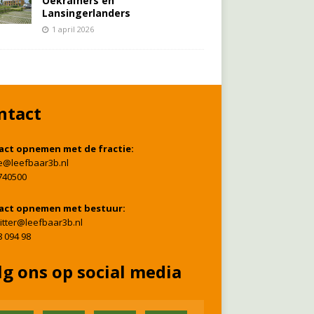
Oekraïners én
Lansingerlanders
1 april 2026
ntact
act opnemen met de fractie:
ie@leefbaar3b.nl
740500
act opnemen met bestuur:
itter@leefbaar3b.nl
8 094 98
lg ons op social media