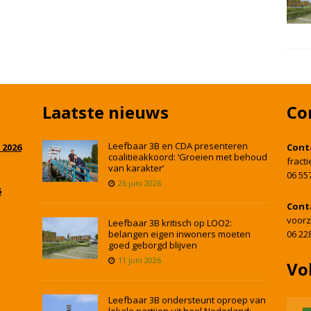
Laatste nieuws
Co
Leefbaar 3B en CDA presenteren
 2026
Cont
coalitieakkoord: ‘Groeien met behoud
fract
van karakter’
06 55
26 juni 2026
5
Cont
voorz
Leefbaar 3B kritisch op LOO2:
belangen eigen inwoners moeten
06 22
goed geborgd blijven
11 juni 2026
Vo
Leefbaar 3B ondersteunt oproep van
lokale partijen uit heel Nederland: