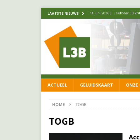
[ 11 juni 2026 ]
Leefbaar 3B kr
LAATSTE NIEUWS
FRACTIE
[ 20 mei 2026 ]
Leefbaar 3B ond
luchtalarm niet af!
FRACTIE
[ 14 mei 2026 ]
Update over de
FRACTIE
[ 1 april 2026 ]
Ontwikkelingen
ACTUEEL
GELUIDSKAART
ONZE 
[ 26 juni 2026 ]
Leefbaar 3B en
FRACTIE
HOME
TOGB
TOGB
Acc