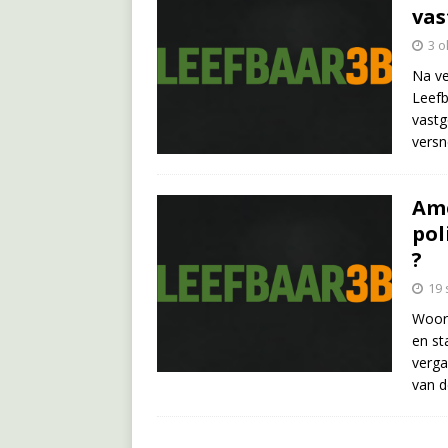
vas
3 o
Na ve
Leefb
vastg
versn
Ame
pol
?
19
Woor
en st
verga
van d