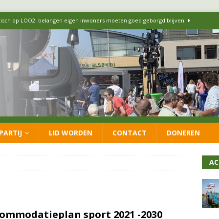
itisch op LOO2: belangen eigen inwoners moeten goed geborgd blijven
ersteunt oproep van lokale partijen uit heel Nederland: schaf het
 formatie: vacature voor onafhankelijke wethouder Sociaal Domein
 flexwoningen Oekraïners én Lansingerlanders
FRACTIE
PARTIJ
LID WORDEN
CONTACT
DONEREN
 CDA presenteren coalitieakkoord: ‘Groeien met behoud van karakter’
AC
ommodatieplan sport 2021 -2030