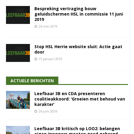
Bespreking vertraging bouw
geluidschermen HSL in commissie 11 juni
2019
26 mei 2019
Stop HSL Herrie website sluit: Actie gaat
door
13 januari 2019
ACTUELE BERICHTEN
Leefbaar 3B en CDA presenteren
coalitieakkoord: ‘Groeien met behoud van
karakter’
26 juni 2026
Leefbaar 3B kritisch op LOO2: belangen
eigen inwoners moeten goed geborgd