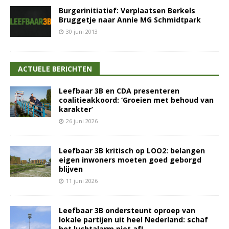
Burgerinitiatief: Verplaatsen Berkels
Bruggetje naar Annie MG Schmidtpark
30 juni 2013
ACTUELE BERICHTEN
Leefbaar 3B en CDA presenteren
coalitieakkoord: ‘Groeien met behoud van
karakter’
26 juni 2026
Leefbaar 3B kritisch op LOO2: belangen
eigen inwoners moeten goed geborgd
blijven
11 juni 2026
Leefbaar 3B ondersteunt oproep van
lokale partijen uit heel Nederland: schaf
het luchtalarm niet af!