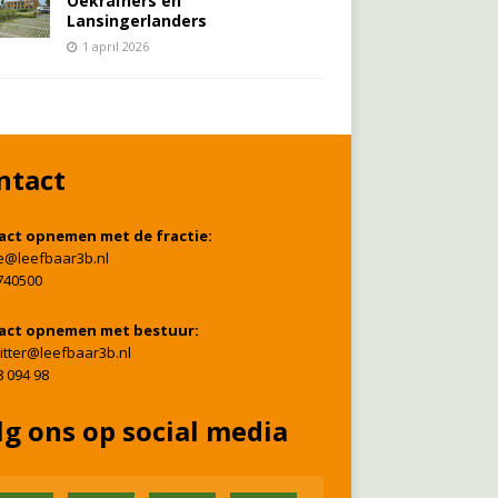
Oekraïners én
Lansingerlanders
1 april 2026
ntact
act opnemen met de fractie:
ie@leefbaar3b.nl
740500
act opnemen met bestuur:
itter@leefbaar3b.nl
8 094 98
lg ons op social media