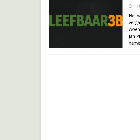
17
Het w
verga
woens
Jan P
ham