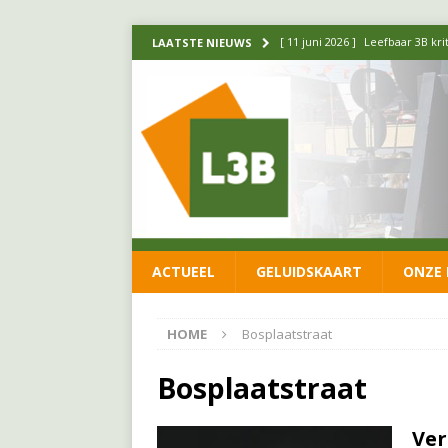
[ 11 juni 2026 ]
Leefbaar 3B kr
LAATSTE NIEUWS
FRACTIE
[ 20 mei 2026 ]
Leefbaar 3B ond
luchtalarm niet af!
FRACTIE
[ 14 mei 2026 ]
Update over de
FRACTIE
[ 1 april 2026 ]
Ontwikkelingen
ACTUEEL
GELUIDSKAART
ONZE 
[ 26 juni 2026 ]
Leefbaar 3B en
FRACTIE
HOME
Bosplaatstraat
Bosplaatstraat
Ver