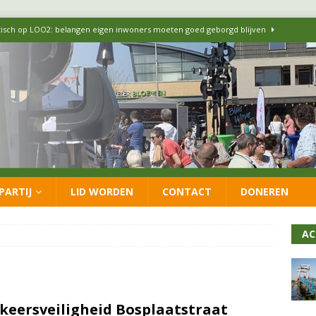
itisch op LOO2: belangen eigen inwoners moeten goed geborgd blijven
ersteunt oproep van lokale partijen uit heel Nederland: schaf het
 formatie: vacature voor onafhankelijke wethouder Sociaal Domein
 flexwoningen Oekraïners én Lansingerlanders
FRACTIE
PARTIJ
LID WORDEN
CONTACT
DONEREN
 CDA presenteren coalitieakkoord: ‘Groeien met behoud van karakter’
AC
keersveiligheid Bosplaatstraat