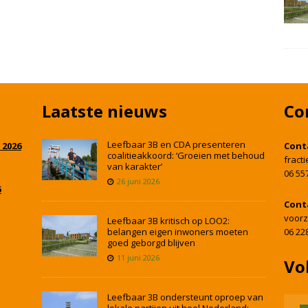
Laatste nieuws
Co
Leefbaar 3B en CDA presenteren
 2026
Cont
coalitieakkoord: ‘Groeien met behoud
fract
van karakter’
06 55
26 juni 2026
5
Cont
voorz
Leefbaar 3B kritisch op LOO2:
belangen eigen inwoners moeten
06 22
goed geborgd blijven
11 juni 2026
Vo
Leefbaar 3B ondersteunt oproep van
lokale partijen uit heel Nederland: