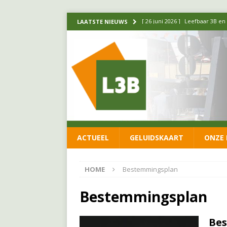
[ 11 juni 2026 ]
Leefbaar 3B kr
LAATSTE NIEUWS
FRACTIE
[ 20 mei 2026 ]
Leefbaar 3B ond
luchtalarm niet af!
FRACTIE
[ 14 mei 2026 ]
Update over de
FRACTIE
[ 1 april 2026 ]
Ontwikkelingen
ACTUEEL
GELUIDSKAART
ONZE 
[ 26 juni 2026 ]
Leefbaar 3B en
FRACTIE
HOME
Bestemmingsplan
Bestemmingsplan
Be