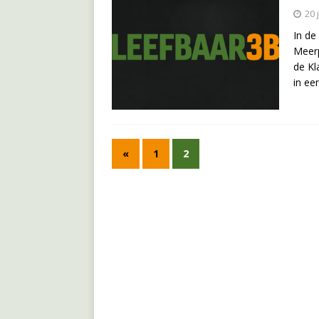
20 
In de
Meerp
de Kl
in ee
«
1
2