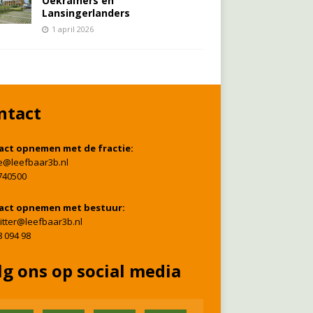
Oekraïners én
Lansingerlanders
1 april 2026
ntact
act opnemen met de fractie:
ie@leefbaar3b.nl
740500
act opnemen met bestuur:
itter@leefbaar3b.nl
8 094 98
lg ons op social media