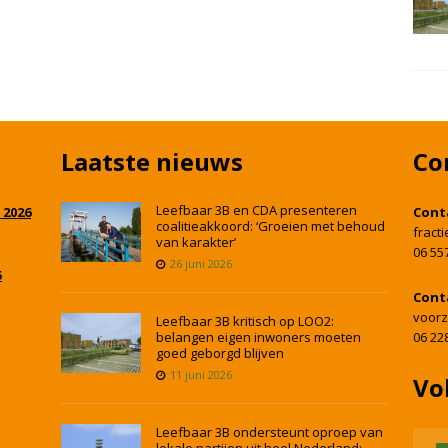
Laatste nieuws
Co
Leefbaar 3B en CDA presenteren
 2026
Cont
coalitieakkoord: ‘Groeien met behoud
fract
van karakter’
06 55
26 juni 2026
5
Cont
voorz
Leefbaar 3B kritisch op LOO2:
belangen eigen inwoners moeten
06 22
goed geborgd blijven
11 juni 2026
Vo
Leefbaar 3B ondersteunt oproep van
lokale partijen uit heel Nederland: