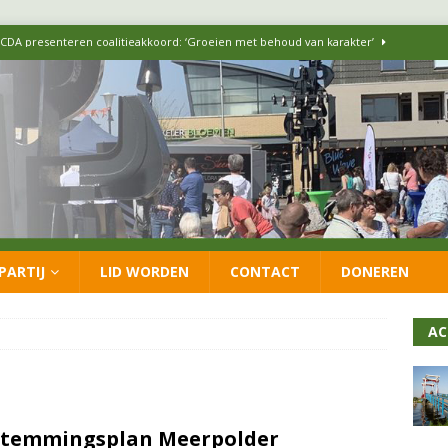
itisch op LOO2: belangen eigen inwoners moeten goed geborgd blijven
ersteunt oproep van lokale partijen uit heel Nederland: schaf het
 formatie: vacature voor onafhankelijke wethouder Sociaal Domein
 flexwoningen Oekraïners én Lansingerlanders
FRACTIE
PARTIJ
LID WORDEN
CONTACT
DONEREN
 CDA presenteren coalitieakkoord: ‘Groeien met behoud van karakter’
AC
stemmingsplan Meerpolder