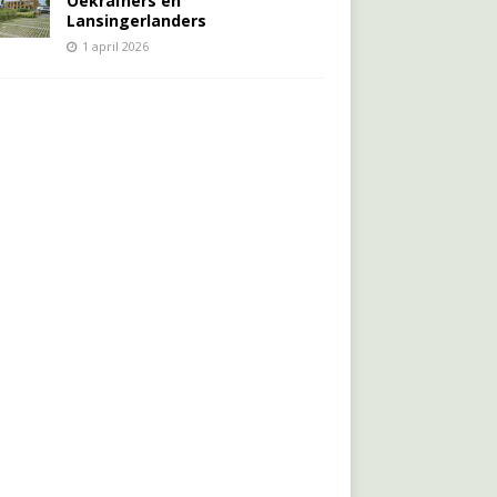
Oekraïners én
Lansingerlanders
1 april 2026