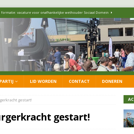
 formatie: vacature voor onafhankelijke wethouder Sociaal Domein
 flexwoningen Oekraïners én Lansingerlanders
FRACTIE
 CDA presenteren coalitieakkoord: ‘Groeien met behoud van karakter’
itisch op LOO2: belangen eigen inwoners moeten goed geborgd blijven
PARTIJ
LID WORDEN
CONTACT
DONEREN
ersteunt oproep van lokale partijen uit heel Nederland: schaf het
AC
gerkracht gestart!
rgerkracht gestart!