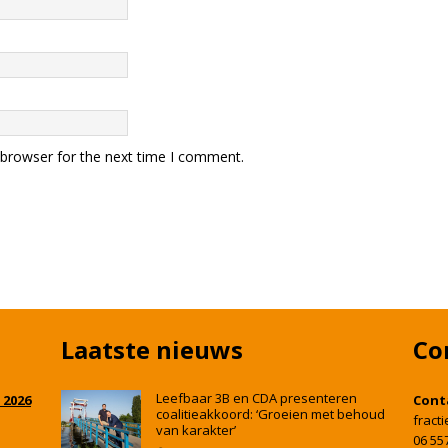
 browser for the next time I comment.
Laatste nieuws
Co
Leefbaar 3B en CDA presenteren
 2026
Cont
coalitieakkoord: ‘Groeien met behoud
fract
van karakter’
06 55