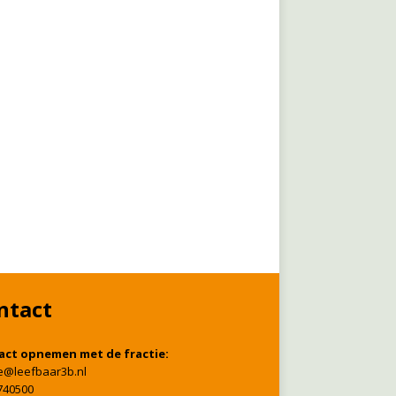
ntact
act opnemen met de fractie:
ie@leefbaar3b.nl
740500