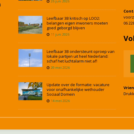
26 juni 2026
5
Cont
voorz
Leefbaar 3B kritisch op LOO2:
belangen eigen inwoners moeten
06 22
goed geborgd blijven
11 juni 2026
Vo
Leefbaar 3B ondersteunt oproep van
lokale partijen uit heel Nederland:
schaf het luchtalarm niet af!
20 mei 2026
Update over de formatie: vacature
Vrie
voor onafhankelijke wethouder
Drukk
Sociaal Domein
14 mei 2026