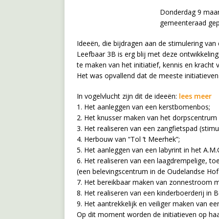
Donderdag 9 maart
gemeenteraad gep
Ideeën, die bijdragen aan de stimulering van
Leefbaar 3B is erg blij met deze ontwikkelin
te maken van het initiatief, kennis en kracht
Het was opvallend dat de meeste initiatieve
In vogelvlucht zijn dit de ideeën:
lees meer
1. Het aanleggen van een kerstbomenbos;
2. Het knusser maken van het dorpscentrum v
3. Het realiseren van een zangfietspad (stimu
4. Herbouw van “Tol ’t Meerhek”;
5. Het aanleggen van een labyrint in het A.M
6. Het realiseren van een laagdrempelige, to
(een belevingscentrum in de Oudelandse Hof 
7. Het bereikbaar maken van zonnestroom m
8. Het realiseren van een kinderboerderij in B
9. Het aantrekkelijk en veiliger maken van e
Op dit moment worden de initiatieven op haa