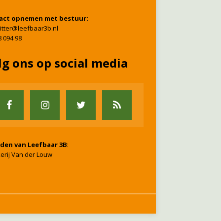
act opnemen met bestuur:
itter@leefbaar3b.nl
8 094 98
lg ons op social media
nden van Leefbaar 3B
:
erij Van der Louw