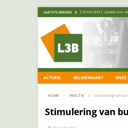
[ 14 mei 2026 ]
Update over de
LAATSTE NIEUWS
FRACTIE
[ 1 april 2026 ]
Ontwikkelingen
[ 26 juni 2026 ]
Leefbaar 3B en
FRACTIE
[ 11 juni 2026 ]
Leefbaar 3B kr
FRACTIE
ACTUEEL
GELUIDSKAART
ONZE 
[ 20 mei 2026 ]
Leefbaar 3B ond
luchtalarm niet af!
FRACTIE
HOME
FRACTIE
Stimulering van bur
Stimulering van bu
12 maart 2017