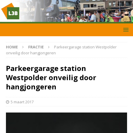
HOME
FRACTIE
Parkeergarage station Westpolder
onveilig door hangjongeren
Parkeergarage station
Westpolder onveilig door
hangjongeren
5 maart 2017