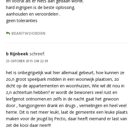
en vooral als er niets aan gedaan wordt.
hard ingrijpen is de beste oplossing.
aanhouden en veroordelen .
geen toleranties
BEANTWOORDEN
b Rijnbeek
schreef:
25 OKTOBER 2015 OM 22:39
het is onbegrijpelijk wat hier allemaal gebeurt, hoe kunnen ze
zo,n groot speelpark midden in een woonwijk plaatsen, zo
dicht op de appartementen en woonhuizen, Wie wil dit nou in
z,n achtertuin hebben? er wordt de bewoners veel rust en
leefgenot ontnomen.en zelfs in de nacht gaat het gewoon
door , hangjongeren drank en drugs , vernielingen en heel veel
herrie. Dit is niet meer leuk!, laat de gemeente een leuke plaats
maken voor de jeugd bij Pecto, daar heeft niemand er last van
zet die kooi daar neer!!!