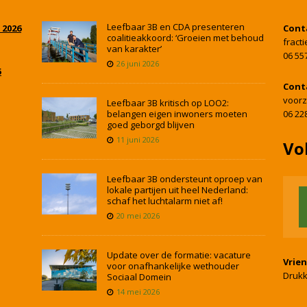
Leefbaar 3B en CDA presenteren
 2026
Cont
coalitieakkoord: ‘Groeien met behoud
fract
van karakter’
06 55
26 juni 2026
5
Cont
voorz
Leefbaar 3B kritisch op LOO2:
belangen eigen inwoners moeten
06 22
goed geborgd blijven
11 juni 2026
Vo
Leefbaar 3B ondersteunt oproep van
lokale partijen uit heel Nederland:
schaf het luchtalarm niet af!
20 mei 2026
Update over de formatie: vacature
Vrie
voor onafhankelijke wethouder
Drukk
Sociaal Domein
14 mei 2026