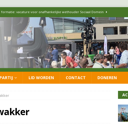
 formatie: vacature voor onafhankelijke wethouder Sociaal Domein
 flexwoningen Oekraïners én Lansingerlanders
FRACTIE
 CDA presenteren coalitieakkoord: ‘Groeien met behoud van karakter’
itisch op LOO2: belangen eigen inwoners moeten goed geborgd blijven
PARTIJ
LID WORDEN
CONTACT
DONEREN
ersteunt oproep van lokale partijen uit heel Nederland: schaf het
AC
wakker
 wakker