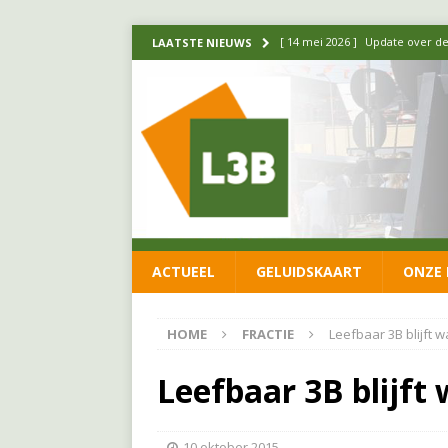
[ 14 mei 2026 ]
Update over de
LAATSTE NIEUWS
FRACTIE
[ 1 april 2026 ]
Ontwikkelingen
[ 26 juni 2026 ]
Leefbaar 3B en
FRACTIE
[ 11 juni 2026 ]
Leefbaar 3B kr
FRACTIE
ACTUEEL
GELUIDSKAART
ONZE 
[ 20 mei 2026 ]
Leefbaar 3B ond
luchtalarm niet af!
FRACTIE
HOME
FRACTIE
Leefbaar 3B blijft 
Leefbaar 3B blijft
10 oktober 2015