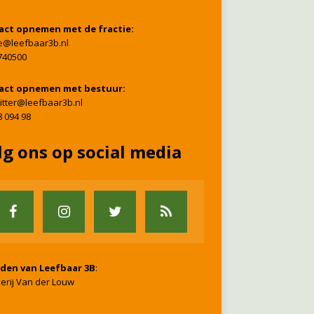
act opnemen met de fractie:
ie@leefbaar3b.nl
740500
act opnemen met bestuur:
itter@leefbaar3b.nl
8 094 98
lg ons op social media
nden van Leefbaar 3B
:
erij Van der Louw