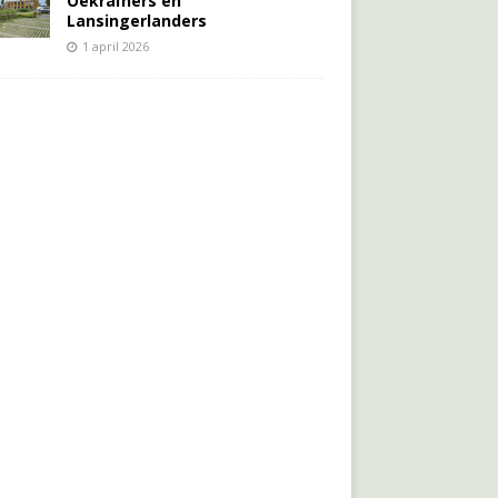
Oekraïners én
Lansingerlanders
1 april 2026