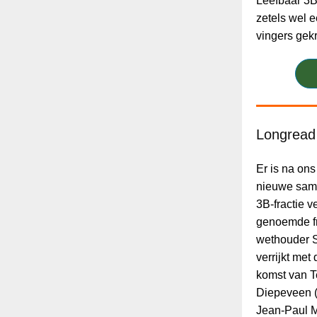
Leefbaar 3B
zetels wel e
vingers gek
Longread 
Er is na ons
nieuwe same
3B-fractie 
genoemde fr
wethouder S
verrijkt met
komst van T
Diepeveen (t
Jean-Paul M