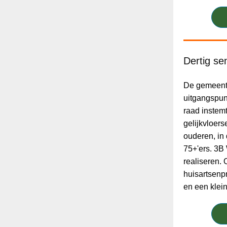
Dertig se
De gemeente
uitgangspu
raad instem
gelijkvloer
ouderen, in 
75+'ers. 3
realiseren.
huisartsenp
en een klei