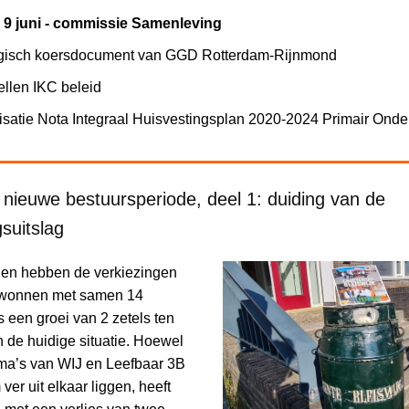
9 juni - commissie Samenleving
egisch koersdocument van GGD Rotterdam-Rijnmond
ellen IKC beleid
isatie Nota Integraal Huisvestingsplan 2020-2024 Primair Onde
nieuwe bestuursperiode, deel 1: duiding van de
gsuitslag
ijen hebben de verkiezingen
gewonnen met samen 14
is een groei van 2 zetels ten
n de huidige situatie. Hoewel
a’s van WIJ en Leefbaar 3B
 ver uit elkaar liggen, heeft