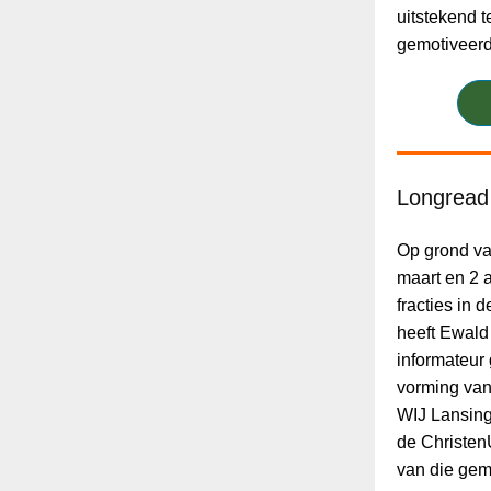
uitstekend 
gemotiveerd
Longread 
Op grond va
maart en 2 a
fracties in
heeft Ewald v
informateur
vorming van
WIJ Lansing
de Christen
van die gem