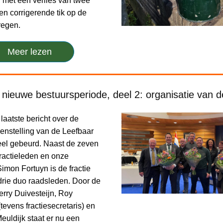
 met een verlies van twee
en corrigerende tik op de
regen.
Meer lezen
nieuwe bestuursperiode, deel 2: organisatie van de
 laatste bericht over de
nstelling van de Leefbaar
veel gebeurd. Naast de zeven
actieleden en onze
imon Fortuyn is de fractie
 drie duo raadsleden. Door de
erry Duivesteijn, Roy
evens fractiesecretaris) en
euldijk staat er nu een