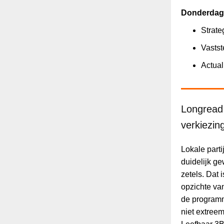
Donderdag 
Strat
Vastst
Actual
Longread 
verkiezin
Lokale part
duidelijk 
zetels. Dat 
opzichte va
de programm
niet extreem