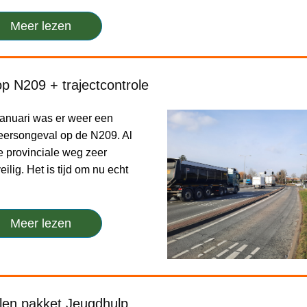
Meer lezen
p N209 + trajectcontrole
januari was er weer een
keersongeval op de N209. Al
e provinciale weg zeer
ilig. Het is tijd om nu echt
Meer lezen
len pakket Jeugdhulp