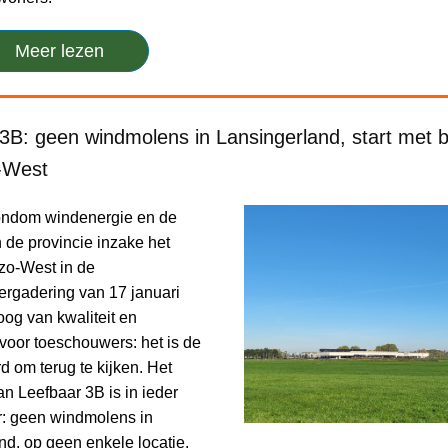
Meer lezen
3B: geen windmolens in Lansingerland, start met
o-West
ondom windenergie en de
 de provincie inzake het
izo-West in de
rgadering van 17 januari
og van kwaliteit en
 voor toeschouwers: het is de
 om terug te kijken. Het
n Leefbaar 3B is in ieder
r: geen windmolens in
nd, op geen enkele locatie.