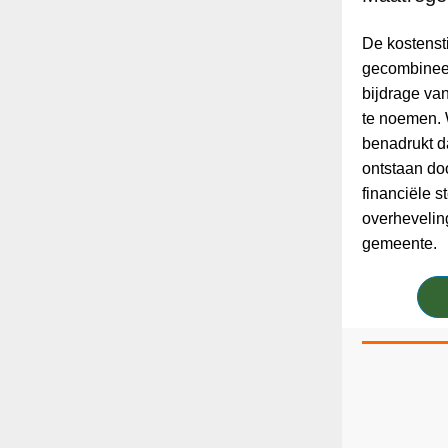
De kostensti
gecombineer
bijdrage van
te noemen.
benadrukt d
ontstaan do
financiële s
overhevelin
gemeente.