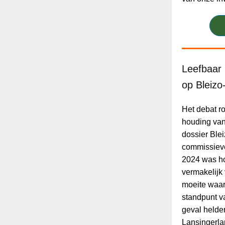
Leefbaar 
op Bleiz
Het debat r
houding van
dossier Ble
commissieve
2024 was ho
vermakelijk
moeite waard
standpunt va
geval helde
Lansingerla