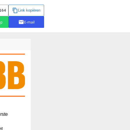
rste
et