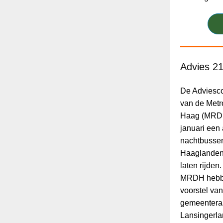
Advies 2
De Adviesco
van de Metr
Haag (MRDH
januari een
nachtbussen
Haaglanden
laten rijden
MRDH hebbe
voorstel va
gemeenteraa
Lansingerla