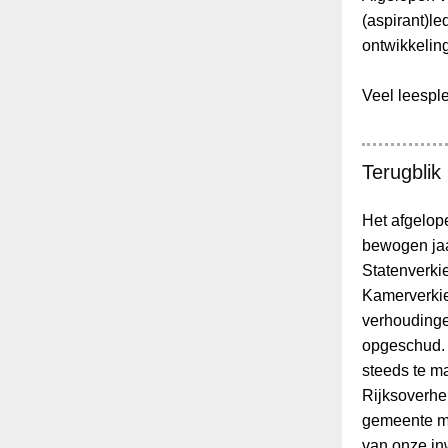
(aspirant)le
ontwikkelin
Veel leesple
Terugblik
Het afgelop
bewogen jaa
Statenverk
Kamerverki
verhoudinge
opgeschud.
steeds te m
Rijksoverhe
gemeente mo
van onze in