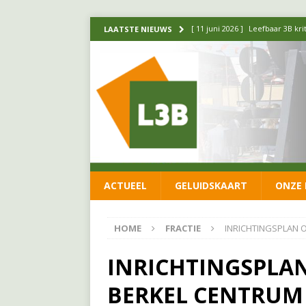
[ 11 juni 2026 ]
Leefbaar 3B kr
LAATSTE NIEUWS
FRACTIE
[ 20 mei 2026 ]
Leefbaar 3B ond
luchtalarm niet af!
FRACTIE
[ 14 mei 2026 ]
Update over de
FRACTIE
[ 1 april 2026 ]
Ontwikkelingen
ACTUEEL
GELUIDSKAART
ONZE 
[ 26 juni 2026 ]
Leefbaar 3B en
FRACTIE
HOME
FRACTIE
INRICHTINGSPLAN 
INRICHTINGSPLA
BERKEL CENTRUM