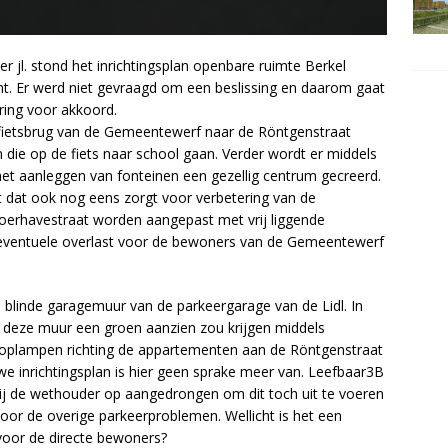
 jl. stond het inrichtingsplan openbare ruimte Berkel
. Er werd niet gevraagd om een beslissing en daarom gaat
ring voor akkoord.
e fietsbrug van de Gemeentewerf naar de Röntgenstraat
 die op de fiets naar school gaan. Verder wordt er middels
et aanleggen van fonteinen een gezellig centrum gecreerd.
dat ook nog eens zorgt voor verbetering van de
erhavestraat worden aangepast met vrij liggende
eventuele overlast voor de bewoners van de Gemeentewerf
blinde garagemuur van de parkeergarage van de Lidl. In
 deze muur een groen aanzien zou krijgen middels
 koplampen richting de appartementen aan de Röntgenstraat
we inrichtingsplan is hier geen sprake meer van. Leefbaar3B
bij de wethouder op aangedrongen om dit toch uit te voeren
or de overige parkeerproblemen. Wellicht is het een
voor de directe bewoners?