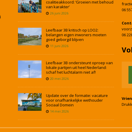
coalitieakkoord: ‘Groeien met behoud
fract
van karakter’
06 55
26 juni 2026
5
Cont
voorz
Leefbaar 3B kritisch op LOO2:
belangen eigen inwoners moeten
06 22
goed geborgd blijven
11 juni 2026
Vo
Leefbaar 3B ondersteunt oproep van
lokale partijen uit heel Nederland:
schaf het luchtalarm niet af!
20 mei 2026
Update over de formatie: vacature
Vrie
voor onafhankelijke wethouder
Drukk
Sociaal Domein
14 mei 2026