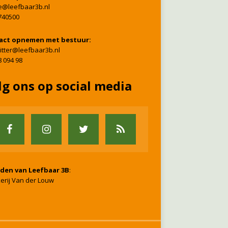
ie@leefbaar3b.nl
740500
act opnemen met bestuur:
itter@leefbaar3b.nl
8 094 98
lg ons op social media
nden van Leefbaar 3B
:
erij Van der Louw