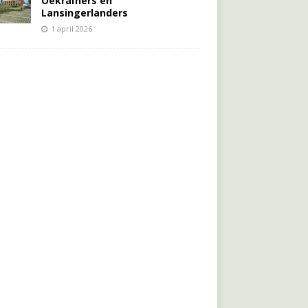
Oekraïners én
Lansingerlanders
1 april 2026