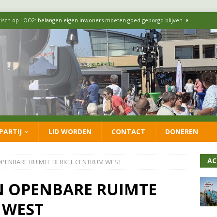
itisch op LOO2: belangen eigen inwoners moeten goed geborgd blijven
ersteunt oproep van lokale partijen uit heel Nederland: schaf het
 formatie: vacature voor onafhankelijke wethouder Sociaal Domein
 flexwoningen Oekraïners én Lansingerlanders
FRACTIE
PARTIJ
LID WORDEN
CONTACT
DONEREN
 CDA presenteren coalitieakkoord: ‘Groeien met behoud van karakter’
AC
OPENBARE RUIMTE BERKEL CENTRUM WEST
N OPENBARE RUIMTE
 WEST