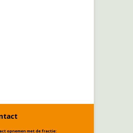
ntact
act opnemen met de fractie: