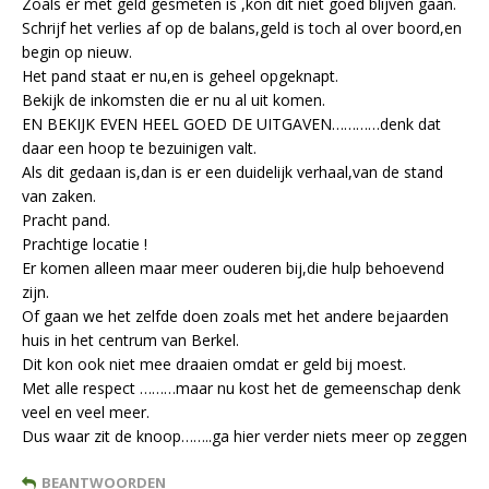
Zoals er met geld gesmeten is ,kon dit niet goed blijven gaan.
Schrijf het verlies af op de balans,geld is toch al over boord,en
begin op nieuw.
Het pand staat er nu,en is geheel opgeknapt.
Bekijk de inkomsten die er nu al uit komen.
EN BEKIJK EVEN HEEL GOED DE UITGAVEN…………denk dat
daar een hoop te bezuinigen valt.
Als dit gedaan is,dan is er een duidelijk verhaal,van de stand
van zaken.
Pracht pand.
Prachtige locatie !
Er komen alleen maar meer ouderen bij,die hulp behoevend
zijn.
Of gaan we het zelfde doen zoals met het andere bejaarden
huis in het centrum van Berkel.
Dit kon ook niet mee draaien omdat er geld bij moest.
Met alle respect ………maar nu kost het de gemeenschap denk
veel en veel meer.
Dus waar zit de knoop……..ga hier verder niets meer op zeggen
BEANTWOORDEN